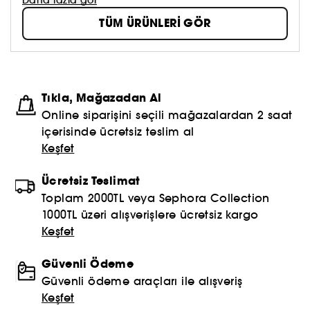
Pai bakım ürünlerinin her biri, Londra'daki genel
TÜM ÜRÜNLERİ GÖR
merkezde formüle edilir ve üretilir. Ürünler doğal
içeriklidir.
Tıkla, Mağazadan Al
Online siparişini seçili mağazalardan 2 saat
içerisinde ücretsiz teslim al
Keşfet
Ücretsiz Teslimat
Toplam 2000TL veya Sephora Collection
1000TL üzeri alışverişlere ücretsiz kargo
Keşfet
Güvenli Ödeme
Güvenli ödeme araçları ile alışveriş
Keşfet