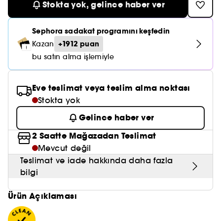
Nemlendirici Bakım
Stokta yok, gelince haber ver
Maske
Okyanus Esansı
Karma ve Yağlı Saçlar
CHAMPO
SOL DE JANEIRO
Saç Bakım Setleri
SUPERGOOP!
Matlaştırıcı Bakım
Cilt & Makyaj Temizleyiciler
Kuru Saç Bakımı
GHD
Sephora sadakat programını keşfedin
SUMMER FRIDAYS
GISOU
+1912 puan
Kazan
Kızarıklık için Bakım
Cilt Bakım Setleri
LE MONDE GOURMAND
bu satın alma işlemiyle
ERBORIAN
OUAI
Sıkılaştırıcı ve Lifting Etkili Bakım
OLAPLEX
AMIKA
Eve teslimat veya teslim alma noktası
Cilt Tonu Eşitsizliği için Bakım
Stokta yok
KÉRASTASE
KAYALI
Gözenek Karşıtı
Gelince haber ver
TANGLE TEEZER
LE MONDE GOURMAND
Işıltı Veren Bakım
2 Saatte Mağazadan Teslimat
GISOU
Mevcut değil
Teslimat ve iade hakkında daha fazla
K18
bilgi
KAYALI
Ürün Açıklaması
ARMANI