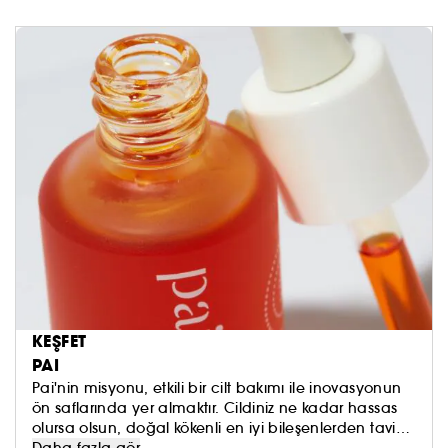
KEŞFET
PAI
Pai'nin misyonu, etkili bir cilt bakımı ile inovasyonun
ön saflarında yer almaktır. Cildiniz ne kadar hassas
olursa olsun, doğal kökenli en iyi bileşenlerden taviz
vermeden, cildinize iyi bakacak şekilde geliştirilmiştir.
Daha fazla gör