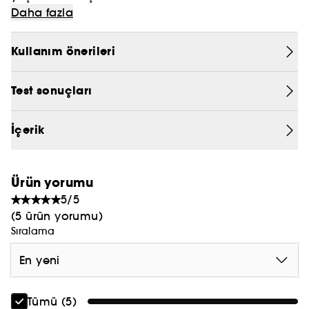
Bio-Performance Advanced Super Revitalizing
Daha fazla
PRADA
Cream, güzel ve esnek görünen pürüzsüz bir cilt
için idealdir. İnce çizgi ve kırışıklıkların
CHLOÉ
Kullanım önerileri
görünümünü azaltırken cildi tamamen
JEAN PAUL GAULTIER
nemlendirir ve gözle görülür bir şekilde aydınlatır.
Test sonuçları
Yaşlanmanın ilk gözle görülür belirtileriyle
savaşmak için hızlı ve etkili bir çözüm sunar.
İçerik
Bu besleyici krem, iki yaşlanma karşıtı teknolojisi
ile zamanla azalan hyalüronik asit kaybını telafi
etmeye yardımcı olur.
Ürün yorumu
1. Bio-Revitalizing Complex
5/5
Yenilenmiş bir cilt dokusu için erken yaşlanma
(5 ürün yorumu)
belirtilerini onarır ve cildin dış etkenlerden
Sıralama
korunmasına yardımcı olur.
En yeni
Cilt pürüzsüzleşir, nemlenir ve ince çizgiler
yumuşatılarak daha genç bir görünüm sağlanır.
Tümü (5)