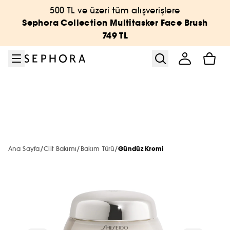
Menüye git
Ana içeriğe git
Alt bilgiye git
500 TL ve üzeri tüm alışverişlere
Sephora Collection
Vücut ve Banyo
Kampanyalar
Yeni & Trend
Cilt Bakımı
Markalar
Last Call
Makyaj
Parfüm
Saç
Sephora Collection Multitasker Face Brush
749 TL
Tümünü gör
Tümünü gör
Tümünü gör
Tümünü gör
Tümünü gör
Tümünü gör
Tümünü gör
Tümünü gör
Tümünü gör
Tümünü gör
En Yeniler
Sephora Collection
Tüm Ürünler
En Yeniler
En Yeniler
2. Ürüne -40% ☀️
En Yeniler
En Yeniler
A'DAN Z'YE MARKALAR
Tümünü Gör
Tümünü gör
YENİ MARKALAR
Makyaj
Özel Setler
Öne Çıkanlar
Çok Satanlar 🔥
Çok Satanlar 🔥
En Yeniler
Çok Satanlar 🔥
Çok Satanlar 🔥
Parfüm
Tümünü gör
En Yeni Markalar
ÖNE ÇIKAN MARKALAR
Parfüm
Sephora Collection
Sadece Sephora'da
Sadece Sephora'da
Çok Satanlar 🔥
Sadece Sephora'da
Sadece Sephora'da
Makyaj
/
/
/
Ana Sayfa
Cilt Bakımı
Bakım Türü
Gündüz Kremi
HAUS LABS BY LADY GAGA
Tümünü gör
Tümünü gör
SADECE SEPHORA'DA
Cilt Bakım
En Yeniler
THE NEXT BIG THING
Mini & Seyahat Boyu 🧳
Mini & Seyahat Boyu 🧳
Sadece Sephora'da
Mini & Seyahat Boyu 🧳
Mini & Seyahat Boyu 🧳
Cilt Bakımı
LA PRAIRIE
Haus Labs by Lady Gaga
SEPHORA COLLECTION
Tümünü gör
Yüz
Parfüm Setleri
Şampuan & Saç Kremi
K-BEAUTY
Saç Bakım
Çok Satanlar
Sadece Sephora'da
Mini & Seyahat Boyu 🧳
Gift Finder
Vücut ve Banyo
ONESIZE
Hourglass
BENEFIT
RARE BEAUTY
Saç
Tümünü gör
Tümünü gör
Tümünü gör
Tümünü gör
Trendler
Setler
Kadın Parfüm
Bakım Türü
Saç Aksesuarları
%20
Sosyal Medya Favorileri
Banyo Ve Duş Setleri
HOURGLASS
Glowery
CHARLOTTE TILBURY