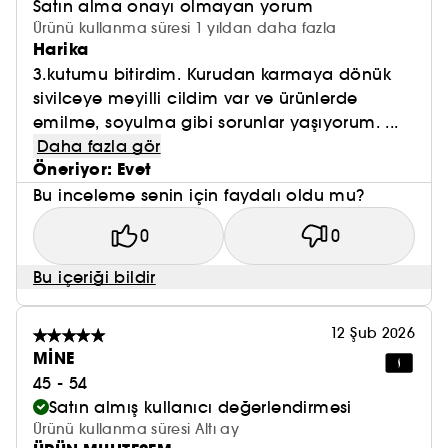
Satın alma onayı olmayan yorum
Treatment Softener'ı kullanın
Ürünü kullanma süresi 1 yıldan daha fazla
- Ardından kremi sürmeden önce Ultimune
Harika
Serum'u kullanın
3.kutumu bitirdim. Kurudan karmaya dönük
Tüm cilt tipleri için uygundur.
sivilceye meyilli cildim var ve ürünlerde
Dermatolojik olarak test edilmiştir.
emilme, soyulma gibi sorunlar yaşıyorum. ...
Daha fazla gör
Öneriyor: Evet
Bu inceleme senin için faydalı oldu mu?
0
0
Bu içeriği bildir
12 Şub 2026
MİNE
45 - 54
Satın almış kullanıcı değerlendirmesi
Ürünü kullanma süresi Altı ay