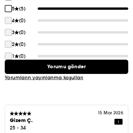
2. Super Bio-Hyaluronic Acid N
En yeni nesil organik hyalüronik asitimiz ile
5
(5)
tamamen nemlendirilmiş cilt, gelecekteki
4
(0)
yaşlanma belirtilerine karşı direnç kazanır.
Cilt yoğun bir şekilde nemlenir ve dolgunlaşır.
3
(0)
Minimum çabayla hızlı sonuç veren olağanüstü
2
(0)
doku ve uygulanması kolay ritüel.
1
(0)
Koku
Yorumu gönder
Aromakolojik notaların işlevsel faydalarıyla
Yorumların yayınlanma koşulları
oluşturulmuş çiçek buketi
Eksiksiz bir bakım rutini için:
- Sabah ve akşam cilt bakım rutininizin son adımı
olarak cildinizi temizledikten, yumuşattıktan ve
15 Mar 2026
daha iyi emilim için serum uyguladıktan sonra
Gizem Ç.
kullanın.
25 - 34
- Önce Shiseido Deep Cleansing Foam ve