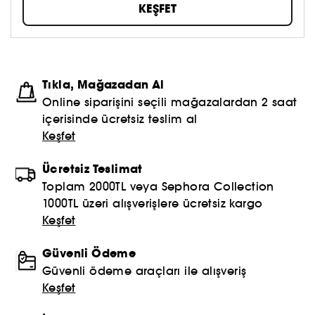
KEŞFET
benzersizliğini ortaya çıkararak mükemmelleştirmeye
teşvik ediyor. Makyaj sanatçılarıyla olan özel ve
güçlü ilişkimizin temelini oluşturan MAKE UP FOR EVER
Akademilerimiz, her yıl 1.300'den fazla kişiye eğitim
veriyor. MAKE UP FOR EVER'da biz bir ekibiz, size
Tıkla, Mağazadan Al
hizmet veren bir ekibiz ve herkes için buradayız.
Online siparişini seçili mağazalardan 2 saat
içerisinde ücretsiz teslim al
Keşfet
Ücretsiz Teslimat
Toplam 2000TL veya Sephora Collection
1000TL üzeri alışverişlere ücretsiz kargo
Keşfet
Güvenli Ödeme
Güvenli ödeme araçları ile alışveriş
Keşfet