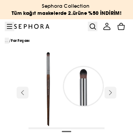
Menüye git
Ana içeriğe git
Alt bilgiye git
Sephora Collection
Tüm kağıt maskelerde 2.ürüne %50 İNDİRİM!
/
...
Far Fırçası