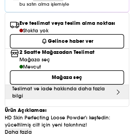
Nemlendirici Bakım
Maske
Okyanus Esansı
Karma ve Yağlı Saçlar
bu satın alma işlemiyle
CHAMPO
SOL DE JANEIRO
Saç Bakım Setleri
SUPERGOOP!
Matlaştırıcı Bakım
Cilt & Makyaj Temizleyiciler
Kuru Saç Bakımı
GHD
SUMMER FRIDAYS
Eve teslimat veya teslim alma noktası
GISOU
Kızarıklık için Bakım
Stokta yok
Cilt Bakım Setleri
LE MONDE GOURMAND
ERBORIAN
OUAI
Gelince haber ver
Sıkılaştırıcı ve Lifting Etkili Bakım
OLAPLEX
2 Saatte Mağazadan Teslimat
AMIKA
Cilt Tonu Eşitsizliği için Bakım
Mağaza seç
KÉRASTASE
KAYALI
Mevcut
Gözenek Karşıtı
TANGLE TEEZER
Mağaza seç
LE MONDE GOURMAND
Işıltı Veren Bakım
GISOU
Teslimat ve iade hakkında daha fazla
bilgi
K18
Ürün Açıklaması
KAYALI
HD Skin Perfecting Loose Powder'ı keşfedin:
yüceltilmiş cilt için yeni takıntınız!
ARMANI
Havadar ve ultra hafif bu yeni nesil formül cildi
Daha fazla