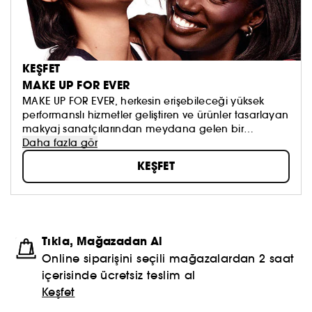
KEŞFET
MAKE UP FOR EVER
MAKE UP FOR EVER, herkesin erişebileceği yüksek
performanslı hizmetler geliştiren ve ürünler tasarlayan
makyaj sanatçılarından meydana gelen bir
topluluktur. Markanın zenginliği çeşitlilik ve
Daha fazla gör
bireysellikten oluşuruyor ve herkesi kendi
KEŞFET
benzersizliğini ortaya çıkararak mükemmelleştirmeye
teşvik ediyor. Makyaj sanatçılarıyla olan özel ve
güçlü ilişkimizin temelini oluşturan MAKE UP FOR EVER
Akademilerimiz, her yıl 1.300'den fazla kişiye eğitim
veriyor. MAKE UP FOR EVER'da biz bir ekibiz, size
Tıkla, Mağazadan Al
hizmet veren bir ekibiz ve herkes için buradayız.
Online siparişini seçili mağazalardan 2 saat
içerisinde ücretsiz teslim al
Keşfet