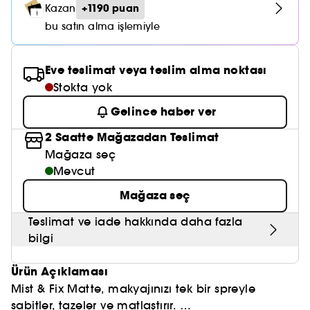
Nemlendirici Bakım
+1190 puan
Kazan
Maske
Okyanus Esansı
Karma ve Yağlı Saçlar
CHAMPO
SOL DE JANEIRO
Saç Bakım Setleri
bu satın alma işlemiyle
SUPERGOOP!
Matlaştırıcı Bakım
Cilt & Makyaj Temizleyiciler
Kuru Saç Bakımı
GHD
SUMMER FRIDAYS
GISOU
Kızarıklık için Bakım
Eve teslimat veya teslim alma noktası
Cilt Bakım Setleri
LE MONDE GOURMAND
ERBORIAN
Stokta yok
OUAI
Sıkılaştırıcı ve Lifting Etkili Bakım
Gelince haber ver
OLAPLEX
AMIKA
Cilt Tonu Eşitsizliği için Bakım
2 Saatte Mağazadan Teslimat
KÉRASTASE
KAYALI
Mağaza seç
Gözenek Karşıtı
Mevcut
TANGLE TEEZER
LE MONDE GOURMAND
Işıltı Veren Bakım
Mağaza seç
GISOU
Teslimat ve iade hakkında daha fazla
K18
bilgi
KAYALI
Ürün Açıklaması
Mist & Fix Matte, makyajınızı tek bir spreyle
ARMANI
sabitler, tazeler ve matlaştırır.