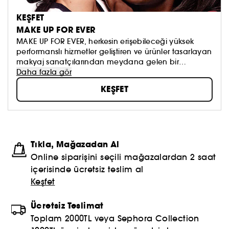
KEŞFET
MAKE UP FOR EVER
MAKE UP FOR EVER, herkesin erişebileceği yüksek
performanslı hizmetler geliştiren ve ürünler tasarlayan
makyaj sanatçılarından meydana gelen bir
topluluktur. Markanın zenginliği çeşitlilik ve
Daha fazla gör
bireysellikten oluşuruyor ve herkesi kendi
KEŞFET
benzersizliğini ortaya çıkararak mükemmelleştirmeye
teşvik ediyor. Makyaj sanatçılarıyla olan özel ve
güçlü ilişkimizin temelini oluşturan MAKE UP FOR EVER
Akademilerimiz, her yıl 1.300'den fazla kişiye eğitim
veriyor. MAKE UP FOR EVER'da biz bir ekibiz, size
Tıkla, Mağazadan Al
hizmet veren bir ekibiz ve herkes için buradayız.
Online siparişini seçili mağazalardan 2 saat
içerisinde ücretsiz teslim al
Keşfet
Ücretsiz Teslimat
Toplam 2000TL veya Sephora Collection