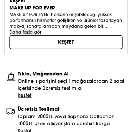
KEŞFET
düzeyde doğallıkla yüceltir.
MAKE UP FOR EVER
MAKE UP FOR EVER, herkesin erişebileceği yüksek
performanslı hizmetler geliştiren ve ürünler tasarlayan
makyaj sanatçılarından meydana gelen bir
topluluktur. Markanın zenginliği çeşitlilik ve
Daha fazla gör
bireysellikten oluşuruyor ve herkesi kendi
KEŞFET
benzersizliğini ortaya çıkararak mükemmelleştirmeye
teşvik ediyor. Makyaj sanatçılarıyla olan özel ve
güçlü ilişkimizin temelini oluşturan MAKE UP FOR EVER
Akademilerimiz, her yıl 1.300'den fazla kişiye eğitim
veriyor. MAKE UP FOR EVER'da biz bir ekibiz, size
Tıkla, Mağazadan Al
hizmet veren bir ekibiz ve herkes için buradayız.
Online siparişini seçili mağazalardan 2 saat
içerisinde ücretsiz teslim al
Keşfet
Ücretsiz Teslimat
Toplam 2000TL veya Sephora Collection
1000TL üzeri alışverişlere ücretsiz kargo
Keşfet