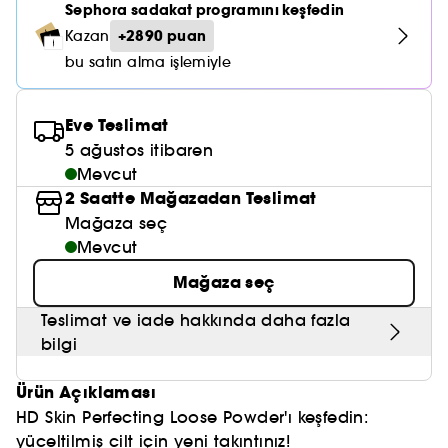
Nemlendirici Bakım
Sephora sadakat programını keşfedin
Maske
Okyanus Esansı
Karma ve Yağlı Saçlar
CHAMPO
SOL DE JANEIRO
+2890 puan
Kazan
Saç Bakım Setleri
SUPERGOOP!
Matlaştırıcı Bakım
Cilt & Makyaj Temizleyiciler
Kuru Saç Bakımı
GHD
bu satın alma işlemiyle
SUMMER FRIDAYS
GISOU
Kızarıklık için Bakım
Cilt Bakım Setleri
LE MONDE GOURMAND
ERBORIAN
Eve Teslimat
OUAI
Sıkılaştırıcı ve Lifting Etkili Bakım
5 ağustos itibaren
OLAPLEX
Mevcut
AMIKA
Cilt Tonu Eşitsizliği için Bakım
2 Saatte Mağazadan Teslimat
KÉRASTASE
KAYALI
Mağaza seç
Gözenek Karşıtı
Mevcut
TANGLE TEEZER
LE MONDE GOURMAND
Işıltı Veren Bakım
Mağaza seç
GISOU
Teslimat ve iade hakkında daha fazla
K18
bilgi
KAYALI
Ürün Açıklaması
HD Skin Perfecting Loose Powder'ı keşfedin:
ARMANI
yüceltilmiş cilt için yeni takıntınız!