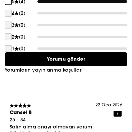
5
(4)
4
(0)
3
(0)
2
(0)
1
(0)
Yorumu gönder
Yorumların yayınlanma koşulları
22 Oca 2026
Cansel B
25 - 34
Satın alma onayı olmayan yorum