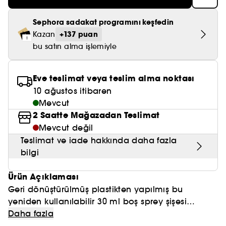
Nemlendirici Bakım
Maske
Okyanus Esansı
Karma ve Yağlı Saçlar
CHAMPO
SOL DE JANEIRO
Saç Bakım Setleri
SUPERGOOP!
Sephora sadakat programını keşfedin
Matlaştırıcı Bakım
Cilt & Makyaj Temizleyiciler
Kuru Saç Bakımı
GHD
+137 puan
Kazan
SUMMER FRIDAYS
GISOU
bu satın alma işlemiyle
Kızarıklık için Bakım
Cilt Bakım Setleri
LE MONDE GOURMAND
ERBORIAN
OUAI
Sıkılaştırıcı ve Lifting Etkili Bakım
Eve teslimat veya teslim alma noktası
OLAPLEX
AMIKA
10 ağustos itibaren
Cilt Tonu Eşitsizliği için Bakım
Mevcut
KÉRASTASE
KAYALI
Gözenek Karşıtı
2 Saatte Mağazadan Teslimat
TANGLE TEEZER
Mevcut değil
LE MONDE GOURMAND
Işıltı Veren Bakım
Teslimat ve iade hakkında daha fazla
GISOU
bilgi
K18
Ürün Açıklaması
Geri dönüştürülmüş plastikten yapılmış bu
KAYALI
yeniden kullanılabilir 30 ml boş sprey şişesi
sayesinde en sevdiğiniz ürünleri her yere
Daha fazla
ARMANI
yanınızda götürebilirsiniz!O ne yapar ?Bu sprey