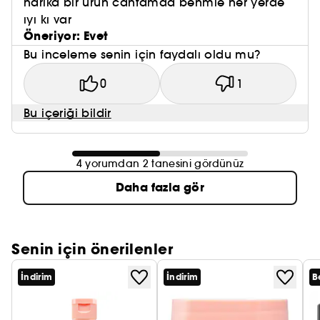
harıka bır urun cantamda benmle her yerde
ıyı kı var
Öneriyor: Evet
Bu inceleme senin için faydalı oldu mu?
0
1
Bu içeriği bildir
4 yorumdan 2 tanesini gördünüz
Daha fazla gör
Senin için önerilenler
İndirim
İndirim
B