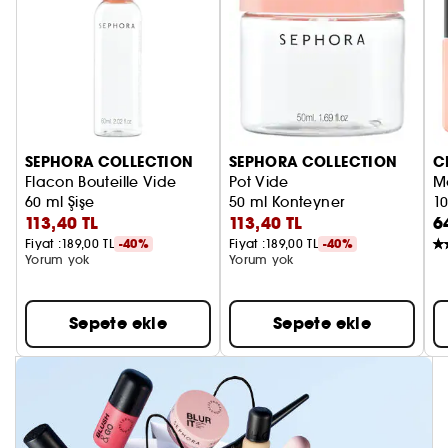
SEPHORA COLLECTION
SEPHORA COLLECTION
C
Flacon Bouteille Vide
Pot Vide
M
60 ml Şişe
50 ml Konteyner
1
113,40 TL
113,40 TL
6
Fiyat :
189,00 TL
-40%
Fiyat :
189,00 TL
-40%
Yorum yok
Yorum yok
Sepete ekle
Sepete ekle