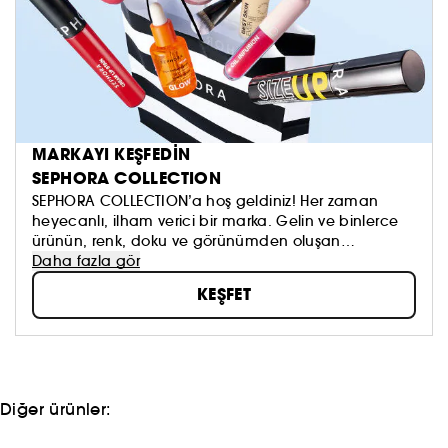
MARKAYI KEŞFEDİN
SEPHORA COLLECTION
SEPHORA COLLECTION’a hoş geldiniz! Her zaman
heyecanlı, ilham verici bir marka. Gelin ve binlerce
ürünün, renk, doku ve görünümden oluşan
koleksiyonumuzu keşfedin. Dilediğinizi sürmeye, kendi
Daha fazla gör
güzellik anlayışınızı oluşturmaya ve hepsinden de
KEŞFET
öte, aynada gördüklerinizi sevmeye çekinmeyin!
Topla, oyna ve paylaş #sephoracollection
Diğer ürünler: