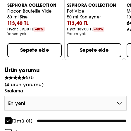
SEPHORA COLLECTION
SEPHORA COLLECTION
C
Flacon Bouteille Vide
Pot Vide
M
60 ml Şişe
50 ml Konteyner
1
113,40 TL
113,40 TL
6
Fiyat :
189,00 TL
-40%
Fiyat :
189,00 TL
-40%
Yorum yok
Yorum yok
Sepete ekle
Sepete ekle
Ürün yorumu
5/5
(4 ürün yorumu)
Sıralama
En yeni
Tümü (4)