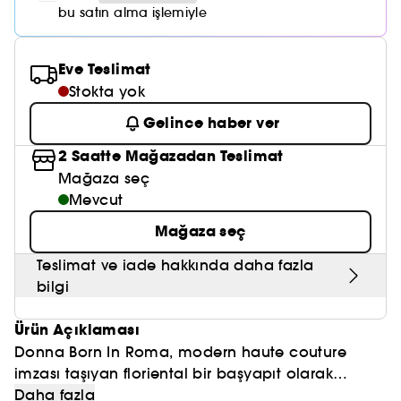
Nemlendirici Bakım
Maske
Okyanus Esansı
Karma ve Yağlı Saçlar
bu satın alma işlemiyle
CHAMPO
SOL DE JANEIRO
Saç Bakım Setleri
SUPERGOOP!
Matlaştırıcı Bakım
Cilt & Makyaj Temizleyiciler
Kuru Saç Bakımı
GHD
SUMMER FRIDAYS
Eve Teslimat
GISOU
Kızarıklık için Bakım
Stokta yok
Cilt Bakım Setleri
LE MONDE GOURMAND
ERBORIAN
OUAI
Gelince haber ver
Sıkılaştırıcı ve Lifting Etkili Bakım
OLAPLEX
2 Saatte Mağazadan Teslimat
AMIKA
Cilt Tonu Eşitsizliği için Bakım
Mağaza seç
KÉRASTASE
KAYALI
Mevcut
Gözenek Karşıtı
TANGLE TEEZER
Mağaza seç
LE MONDE GOURMAND
Işıltı Veren Bakım
GISOU
Teslimat ve iade hakkında daha fazla
bilgi
K18
Ürün Açıklaması
KAYALI
Donna Born In Roma, modern haute couture
imzası taşıyan floriental bir başyapıt olarak
ARMANI
yaratılmıştır.
Daha fazla