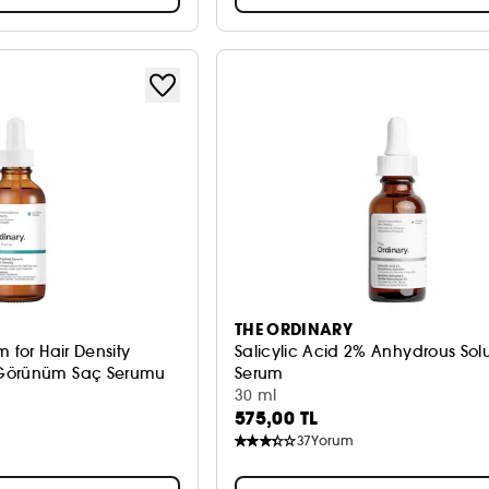
THE ORDINARY
 for Hair Density
Salicylic Acid 2% Anhydrous Sol
 Görünüm Saç Serumu
Serum
30 ml
575,00 TL
37
Yorum