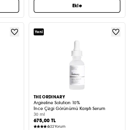
Ekle
Yeni
THE ORDINARY
Argireline Solution 10%
İnce Çizgi Görünümü Karşıtı Serum
30 ml
675,00 TL
22
Yorum