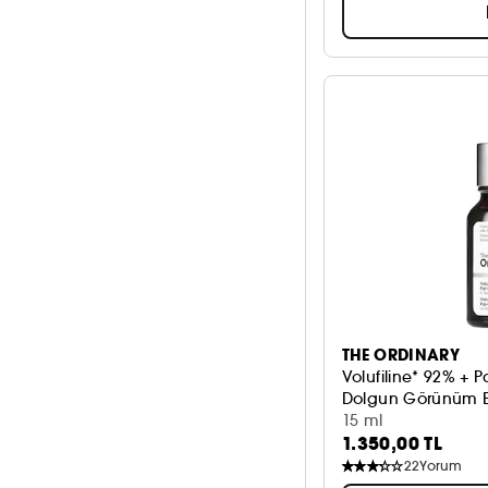
THE ORDINARY
Volufiline* 92% + P
Dolgun Görünüm Et
15 ml
1.350,00 TL
22
Yorum