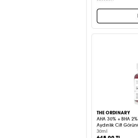
THE ORDINARY
AHA 30% + BHA 2% 
Aydınlık Cilt Gör
30ml
645,00 TL