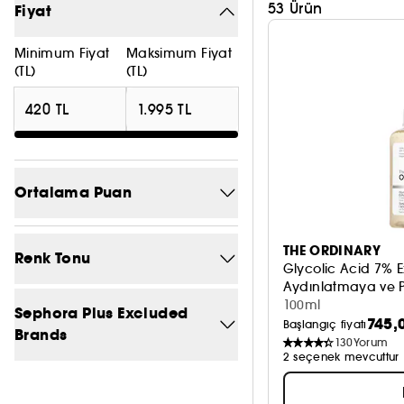
53 Ürün
Fiyat
Minimum Fiyat
Maksimum Fiyat
(TL)
(TL)
Ortalama Puan
5/5
4
THE ORDINARY
Renk Tonu
Glycolic Acid 7% E
4/5
26
Aydınlatmaya ve P
100ml
Transparan
2
Sephora Plus Excluded
3/5
46
745,
Başlangıç fiyatı
Brands
130
Yorum
2/5
47
2 seçenek mevcuttur
Hayır
53
1/5
48