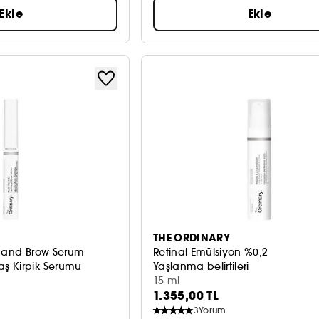
Ekle
Ekle
THE ORDINARY
h and Brow Serum
Retinal Emülsiyon %0,2
ş Kirpik Serumu
Yaşlanma belirtileri
15 ml
1.355,00 TL
3
Yorum