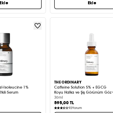
Ekle
Ekle
THE ORDINARY
al-Isoleucine 1%
Caffeine Solution 5% + EGCG
kili Serum
Koyu Halka ve Şiş Görünüm Göz 
30ml
595,00 TL
92
Yorum