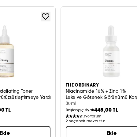
THE ORDINARY
xfoliating Toner
Niacinamide 10% + Zinc 1%
ürüzsüzleştirmeye Yardımcı
Leke ve Gözenek Görünümü Karş
30ml
00 TL
445,00 TL
Başlangıç fiyatı
396
Yorum
2 seçenek mevcuttur
Ekle
Ekle