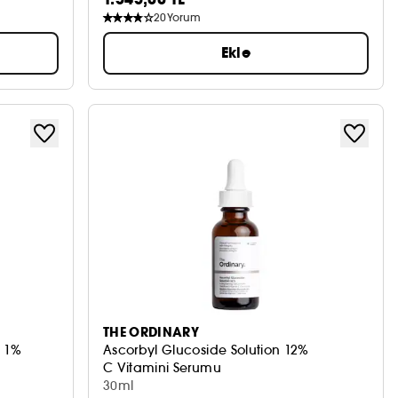
20
Yorum
Ekle
THE ORDINARY
s 1%
Ascorbyl Glucoside Solution 12%
C Vitamini Serumu
30ml