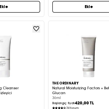
Ekle
Ekle
THE ORDINARY
g Cleanser
Natural Moisturizing Factors + Be
zleyici
Glucan
Hafif Yapılı Jel Nemlendirici
30ml
420,00 TL
Başlangıç fiyatı
76
Yorum