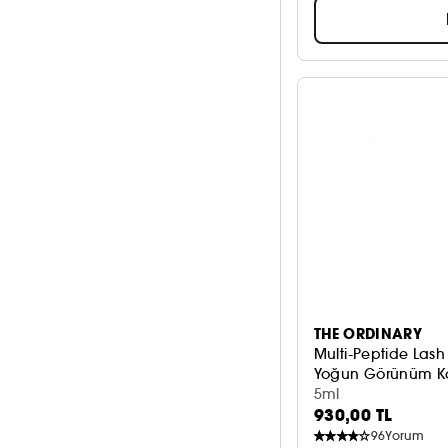
THE ORDINARY
Multi-Peptide Las
Yoğun Görünüm Ka
5ml
930,00 TL
96
Yorum