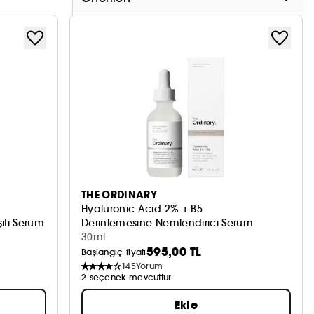
THE ORDINARY
Hyaluronic Acid 2% + B5
ıtı Serum
Derinlemesine Nemlendirici Serum
30ml
595,00 TL
Başlangıç fiyatı
145
Yorum
2 seçenek mevcuttur
Ekle