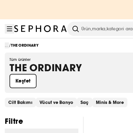
Menüye git
Ana içeriğe git
Alt bilgiye git
Arama
/
...
THE ORDINARY
Tüm ürünler
THE ORDINARY
Keşfet
Hızlı bağlantıları atla
Cilt Bakımı
Vücut ve Banyo
Saç
Minis & More
Filtreleri atla
Filtre