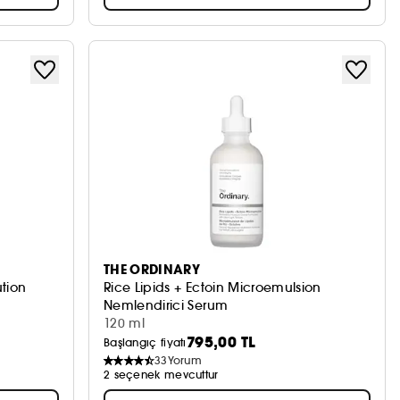
THE ORDINARY
ution
Rice Lipids + Ectoin Microemulsion
Nemlendirici Serum
120 ml
795,00 TL
Başlangıç fiyatı
33
Yorum
2 seçenek mevcuttur