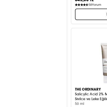
58
Yorum
THE ORDINARY
Salicylic Acid 2%
Sivilce ve Leke Eğil
50 ml