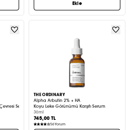
Ekle
THE ORDINARY
Alpha Arbutin 2% + HA
Çevresi Serumu
Koyu Leke Görünümü Karşıtı Serum
30ml
745,00 TL
56
Yorum