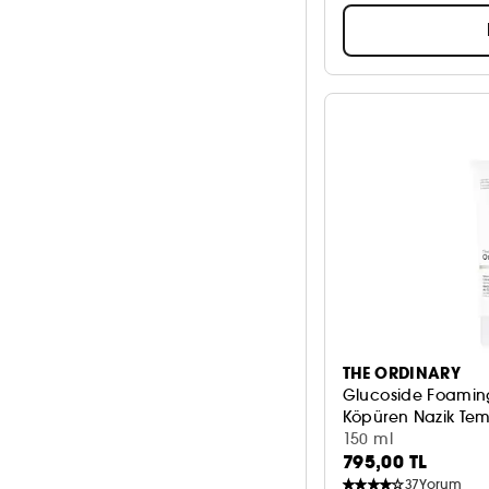
THE ORDINARY
Glucoside Foamin
Köpüren Nazik Temi
150 ml
795,00 TL
37
Yorum