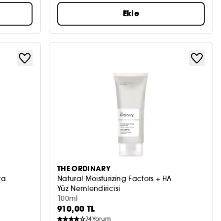
Ekle
THE ORDINARY
ta
Natural Moisturizing Factors + HA
Yüz Nemlendiricisi
100ml
910,00 TL
74
Yorum