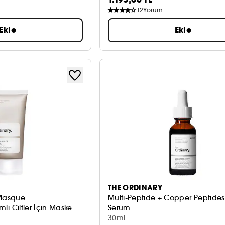
12
Yorum
Ekle
Ekle
THE ORDINARY
 Masque
Multi-Peptide + Copper Peptide
imli Ciltler İçin Maske
Serum
Yaşlanma Belirtileri Karşıtı Serum
30ml