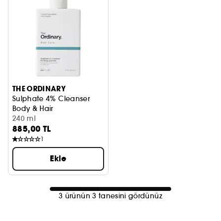
THE ORDINARY
Sulphate 4% Cleanser
Body & Hair
Vücut ve Saç Temizleyicisi
240 ml
885,00 TL
1
Ekle
3 ürünün 3 tanesini gördünüz