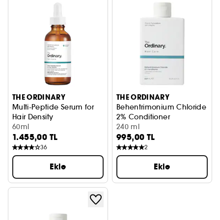
THE ORDINARY
THE ORDINARY
Multi-Peptide Serum for
Behentrimonium Chloride
Hair Density
2% Conditioner
Yoğun ve Dolgun Görünüm Saç Serumu
60ml
Saç Kremi
240 ml
1.455,00 TL
995,00 TL
36
2
Ekle
Ekle