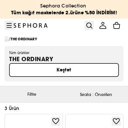
Menüye git
Ana içeriğe git
Alt bilgiye git
Sephora Collection
Tüm kağıt maskelerde 2.ürüne %50 İNDİRİM!
/
...
THE ORDINARY
Tüm ürünler
THE ORDINARY
Keşfet
Filtre
Sırala :
Önerilen
3 Ürün