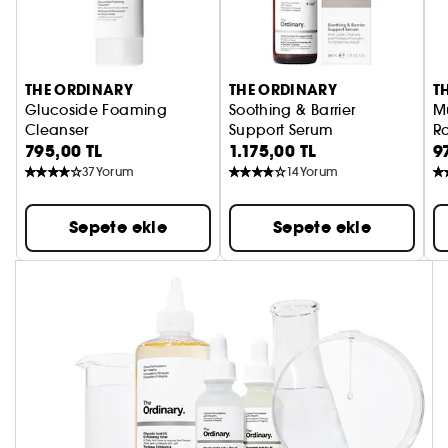
THE ORDINARY
THE ORDINARY
T
Glucoside Foaming
Soothing & Barrier
Mu
Cleanser
Support Serum
R
795,00 TL
1.175,00 TL
9
Köpüren Nazik Temizleyici
Yatıştırıcı & Bariyer Destekleyic
Mu
37
Yorum
14
Yorum
Sepete ekle
Sepete ekle