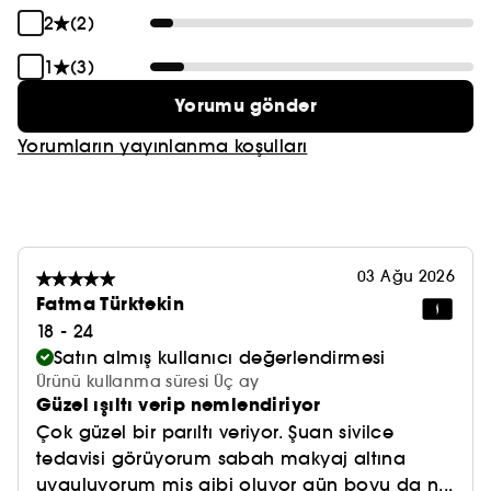
2
(2)
*Tek kullanım sonrası 38 katılımcı ile
gerçekleştirilen klinik test sonucu
1
(3)
Yorumu gönder
Yorumların yayınlanma koşulları
03 Ağu 2026
Fatma Türktekin
18 - 24
Satın almış kullanıcı değerlendirmesi
Ürünü kullanma süresi Üç ay
Güzel ışıltı verip nemlendiriyor
Çok güzel bir parıltı veriyor. Şuan sivilce
tedavisi görüyorum sabah makyaj altına
uyguluyorum mis gibi oluyor gün boyu da n...