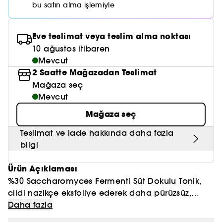
Nemlendirici Bakım
bu satın alma işlemiyle
Maske
Okyanus Esansı
Karma ve Yağlı Saçlar
CHAMPO
SOL DE JANEIRO
Saç Bakım Setleri
SUPERGOOP!
Matlaştırıcı Bakım
Cilt & Makyaj Temizleyiciler
Kuru Saç Bakımı
GHD
Eve teslimat veya teslim alma noktası
SUMMER FRIDAYS
GISOU
Kızarıklık için Bakım
10 ağustos itibaren
Cilt Bakım Setleri
LE MONDE GOURMAND
ERBORIAN
Mevcut
OUAI
Sıkılaştırıcı ve Lifting Etkili Bakım
2 Saatte Mağazadan Teslimat
OLAPLEX
Mağaza seç
AMIKA
Cilt Tonu Eşitsizliği için Bakım
Mevcut
KÉRASTASE
KAYALI
Gözenek Karşıtı
Mağaza seç
TANGLE TEEZER
LE MONDE GOURMAND
Teslimat ve iade hakkında daha fazla
Işıltı Veren Bakım
bilgi
GISOU
Ürün Açıklaması
K18
%30 Saccharomyces Fermenti Süt Dokulu Tonik,
KAYALI
cildi nazikçe eksfoliye ederek daha pürüzsüz,
daha nemli ve daha aydınlık bir cilt görünümü
Daha fazla
ARMANI
sağlamaya yardımcı olur. Bu nazik eksfoliasyon