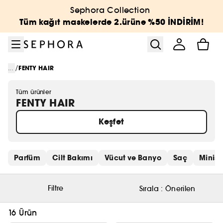
Menüye git
Ana içeriğe git
Alt bilgiye git
Sephora Collection
Tüm kağıt maskelerde 2.ürüne %50 İNDİRİM!
/
...
FENTY HAIR
Tüm ürünler
FENTY HAIR
Keşfet
Hızlı bağlantıları atla
Parfüm
Cilt Bakımı
Vücut ve Banyo
Saç
Minis 
Filtre
Sırala :
Önerilen
16 Ürün