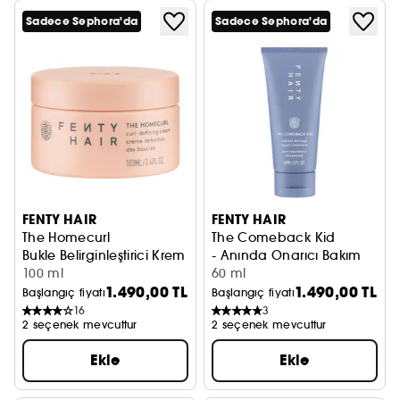
Sadece Sephora'da
Sadece Sephora'da
FENTY HAIR
FENTY HAIR
The Homecurl
The Comeback Kid
Bukle Belirginleştirici Krem
- Anında Onarıcı Bakım
100 ml
60 ml
1.490,00 TL
1.490,00 TL
Başlangıç fiyatı
Başlangıç fiyatı
16
3
2 seçenek mevcuttur
2 seçenek mevcuttur
Ekle
Ekle