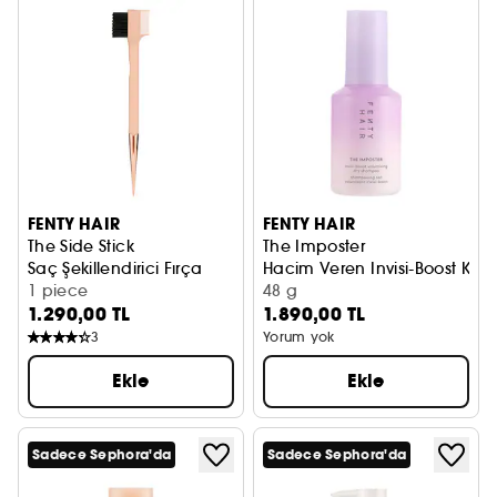
FENTY HAIR
FENTY HAIR
The Side Stick
The Imposter
Saç Şekillendirici Fırça
Hacim Veren Invisi-Boost Ku
1 piece
48 g
1.290,00 TL
1.890,00 TL
3
Yorum yok
Ekle
Ekle
Sadece Sephora'da
Sadece Sephora'da