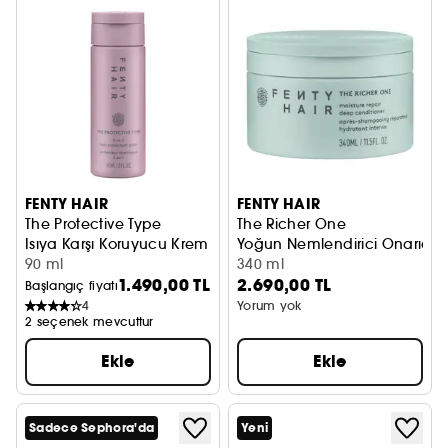
FENTY HAIR
FENTY HAIR
The Protective Type
The Richer One
Isıya Karşı Koruyucu Krem
Yoğun Nemlendirici Onarıcı 
90 ml
340 ml
1.490,00 TL
2.690,00 TL
Başlangıç fiyatı
4
Yorum yok
2 seçenek mevcuttur
Ekle
Ekle
Sadece Sephora'da
Yeni