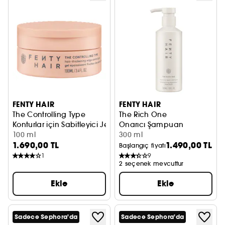
FENTY HAIR
FENTY HAIR
The Controlling Type
The Rich One
Konturlar için Sabitleyici Jel
Onarıcı Şampuan
100 ml
300 ml
1.690,00 TL
1.490,00 TL
Başlangıç fiyatı
1
9
2 seçenek mevcuttur
Ekle
Ekle
Sadece Sephora'da
Sadece Sephora'da