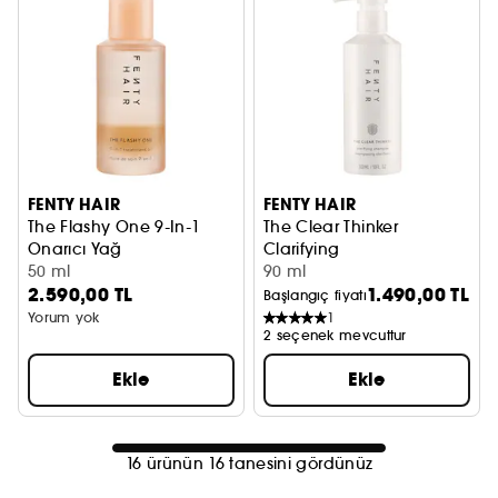
FENTY HAIR
FENTY HAIR
The Flashy One 9-In-1
The Clear Thinker
Onarıcı Yağ
Clarifying
50 ml
Arındırıcı Şampuan
90 ml
2.590,00 TL
1.490,00 TL
Başlangıç fiyatı
Yorum yok
1
2 seçenek mevcuttur
Ekle
Ekle
16 ürünün 16 tanesini gördünüz