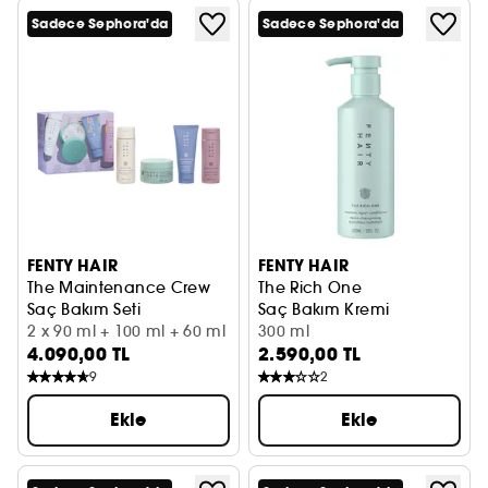
Sadece Sephora'da
Sadece Sephora'da
FENTY HAIR
FENTY HAIR
The Maintenance Crew
The Rich One
Saç Bakım Seti
Saç Bakım Kremi
2 x 90 ml + 100 ml + 60 ml
300 ml
4.090,00 TL
2.590,00 TL
9
2
Ekle
Ekle