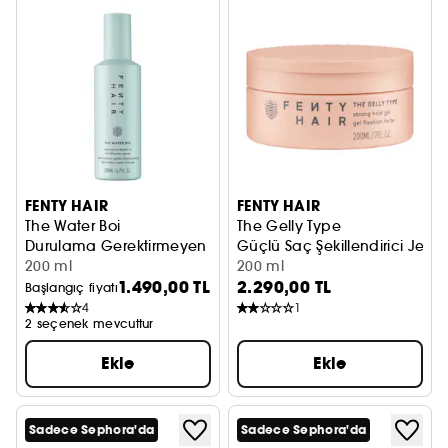
FENTY HAIR
FENTY HAIR
The Water Boi
The Gelly Type
Durulama Gerektirmeyen Onarıcı Saç Kremi Spreyi
Güçlü Saç Şekillendirici Jel
200 ml
200 ml
1.490,00 TL
2.290,00 TL
Başlangıç fiyatı
4
1
2 seçenek mevcuttur
Ekle
Ekle
Sadece Sephora'da
Sadece Sephora'da