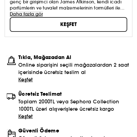
genç bir girişimci olan James Atkinson, kendi icadı
parfümlerin ve tuvalet malzemelerinin formülleri ile
bol miktarda gül kokulu ayı yağı merhemiyle
Daha fazla gör
Cumberland’den Londra’ya geçti. Atkinson yalnız
KEŞFET
değildi. Yanında kendini tamamen sahibine adamış
bir ayı vardı. Bu ilginç ekip Londra’ya varınca,
hedeflerine ulaşmaları çok da uzun sürmedi. Çünkü
kısa sürede bu muhteşem krem kibirli Londralıların
vazgeçilmezi oldu. Gerçi bu aristokratların kremi
Tıkla, Mağazadan Al
alması biraz zahmetliydi. Çünkü kremi almak için
tüm cesaretlerini toplayıp, korkutucu ayı bulunan 44
Online siparişini seçili mağazalardan 2 saat
Gerard Sokağı’ndaki mağazaya girmeleri
içerisinde ücretsiz teslim al
gerekiyordu. Bir kere girdiler mi de, tüm sezonluk
Keşfet
kremi bir kerede alıyorlardı.
Ücretsiz Teslimat
Toplam 2000TL veya Sephora Collection
1000TL üzeri alışverişlere ücretsiz kargo
Keşfet
Güvenli Ödeme