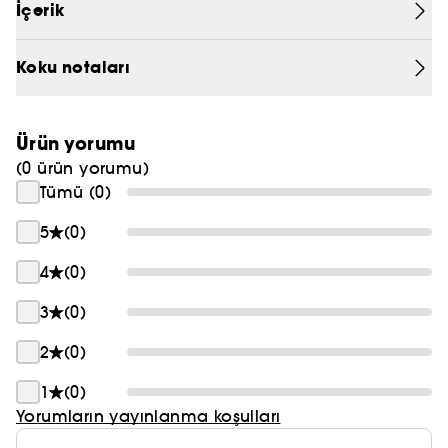
İçerik
dek korunmuş ittifakı.
PRADA
Koku notaları
CHLOÉ
JEAN PAUL GAULTIER
Ürün yorumu
(0 ürün yorumu)
Tümü (0)
5
(0)
4
(0)
3
(0)
2
(0)
1
(0)
Yorumların yayınlanma koşulları