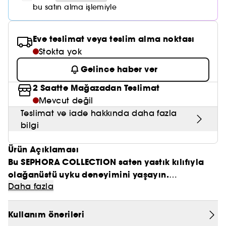
Nemlendirici Bakım
Maske
Okyanus Esansı
Karma ve Yağlı Saçlar
bu satın alma işlemiyle
CHAMPO
SOL DE JANEIRO
Saç Bakım Setleri
SUPERGOOP!
Matlaştırıcı Bakım
Cilt & Makyaj Temizleyiciler
Kuru Saç Bakımı
GHD
SUMMER FRIDAYS
Eve teslimat veya teslim alma noktası
GISOU
Kızarıklık için Bakım
Stokta yok
Cilt Bakım Setleri
LE MONDE GOURMAND
ERBORIAN
OUAI
Gelince haber ver
Sıkılaştırıcı ve Lifting Etkili Bakım
OLAPLEX
2 Saatte Mağazadan Teslimat
AMIKA
Cilt Tonu Eşitsizliği için Bakım
Mevcut değil
KÉRASTASE
KAYALI
Teslimat ve iade hakkında daha fazla
Gözenek Karşıtı
bilgi
TANGLE TEEZER
LE MONDE GOURMAND
Işıltı Veren Bakım
Ürün Açıklaması
GISOU
Bu SEPHORA COLLECTION saten yastık kılıfıyla
K18
olağanüstü uyku deneyimini yaşayın.
Daha fazla
KAYALI
Saçınıza bakım yapan saten yastık kılıfı
SEPHORA COLLECTION saten yastık kılıfı saçlar için
Kullanım önerileri
ARMANI
Boyutlar :
son derece yumuşak geceler sunuyor. Bir gecelik