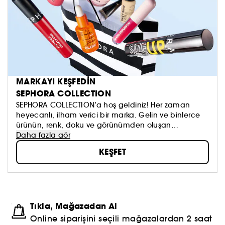
MARKAYI KEŞFEDİN
SEPHORA COLLECTION
SEPHORA COLLECTION’a hoş geldiniz! Her zaman
heyecanlı, ilham verici bir marka. Gelin ve binlerce
ürünün, renk, doku ve görünümden oluşan
koleksiyonumuzu keşfedin. Dilediğinizi sürmeye, kendi
Daha fazla gör
güzellik anlayışınızı oluşturmaya ve hepsinden de
KEŞFET
öte, aynada gördüklerinizi sevmeye çekinmeyin!
Topla, oyna ve paylaş #sephoracollection
Tıkla, Mağazadan Al
Online siparişini seçili mağazalardan 2 saat