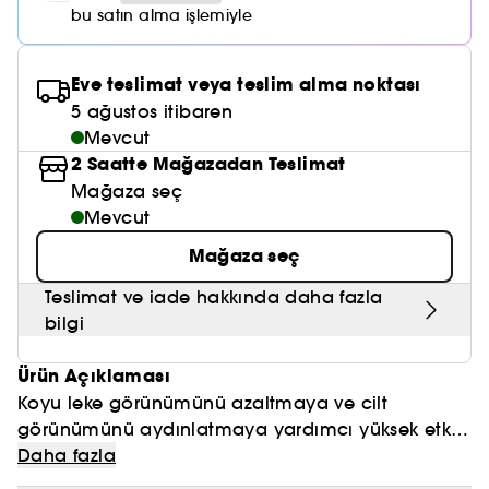
Nemlendirici Bakım
Maske
Okyanus Esansı
Karma ve Yağlı Saçlar
bu satın alma işlemiyle
CHAMPO
SOL DE JANEIRO
Saç Bakım Setleri
SUPERGOOP!
Matlaştırıcı Bakım
Cilt & Makyaj Temizleyiciler
Kuru Saç Bakımı
GHD
SUMMER FRIDAYS
Eve teslimat veya teslim alma noktası
GISOU
Kızarıklık için Bakım
5 ağustos itibaren
Cilt Bakım Setleri
LE MONDE GOURMAND
ERBORIAN
Mevcut
OUAI
Sıkılaştırıcı ve Lifting Etkili Bakım
2 Saatte Mağazadan Teslimat
OLAPLEX
AMIKA
Mağaza seç
Cilt Tonu Eşitsizliği için Bakım
Mevcut
KÉRASTASE
KAYALI
Gözenek Karşıtı
Mağaza seç
TANGLE TEEZER
LE MONDE GOURMAND
Işıltı Veren Bakım
Teslimat ve iade hakkında daha fazla
GISOU
bilgi
K18
Ürün Açıklaması
Koyu leke görünümünü azaltmaya ve cilt
KAYALI
görünümünü aydınlatmaya yardımcı yüksek etkili
serum.
Daha fazla
ARMANI
%2 Alfa Arbutin + HA Serum, cilt tonunu