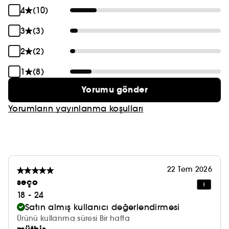
tonunu gözle görülür şekilde eşitlemeye ve koyu
4
(10)
lekelerin görünümünü azaltmaya yardımcı olur.
Işıltı ve parlaklık: Cildin ışıltısını önemli ölçüde
3
(3)
artırmaya yardımcı olur.
Cilt kalitesi: Cilt kalitesi görünümünü destekler.
2
(2)
Nemlendirme: Anında ve düzenli kullanımla cildin
1
(8)
nem seviyesini artırır.
Yorumu gönder
Yorumların yayınlanma koşulları
22 Tem 2026
seço
18 - 24
Satın almış kullanıcı değerlendirmesi
Ürünü kullanma süresi Bir hafta