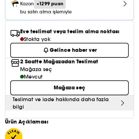
Nemlendirici Bakım
+1299 puan
Kazan
Maske
Okyanus Esansı
Karma ve Yağlı Saçlar
CHAMPO
SOL DE JANEIRO
Saç Bakım Setleri
bu satın alma işlemiyle
SUPERGOOP!
Matlaştırıcı Bakım
Cilt & Makyaj Temizleyiciler
Kuru Saç Bakımı
GHD
SUMMER FRIDAYS
GISOU
Kızarıklık için Bakım
Eve teslimat veya teslim alma noktası
Cilt Bakım Setleri
LE MONDE GOURMAND
ERBORIAN
Stokta yok
OUAI
Sıkılaştırıcı ve Lifting Etkili Bakım
Gelince haber ver
OLAPLEX
AMIKA
Cilt Tonu Eşitsizliği için Bakım
2 Saatte Mağazadan Teslimat
KÉRASTASE
KAYALI
Mağaza seç
Gözenek Karşıtı
Mevcut
TANGLE TEEZER
LE MONDE GOURMAND
Işıltı Veren Bakım
Mağaza seç
GISOU
Teslimat ve iade hakkında daha fazla
K18
bilgi
KAYALI
Ürün Açıklaması
ARMANI