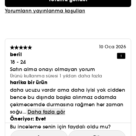
Kartonları sürdürülebilir şekilde yönetilen
Yorumların yayınlanma koşulları
ormanlardan geliyor ve bitkisel mürekkepler
kullanılarak dekore ediliyor.
10 Oca 2026
beril
18 - 24
Satın alma onayı olmayan yorum
Ürünü kullanma süresi 1 yıldan daha fazla
harika bir ürün
daha ucuzu vardır ama daha iyisi yok cidden
bence bu dışında başka alınmaz odamda
çekmecemde durmasına rağmen her zaman
soğu...
Daha fazla gör
Öneriyor: Evet
Bu inceleme senin için faydalı oldu mu?