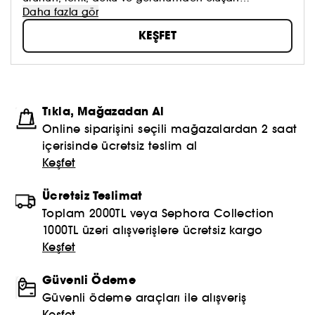
koleksiyonumuzu keşfedin. Dilediğinizi sürmeye, kendi
Daha fazla gör
güzellik anlayışınızı oluşturmaya ve hepsinden de
KEŞFET
öte, aynada gördüklerinizi sevmeye çekinmeyin!
Topla, oyna ve paylaş #sephoracollection
Tıkla, Mağazadan Al
Online siparişini seçili mağazalardan 2 saat
içerisinde ücretsiz teslim al
Keşfet
Ücretsiz Teslimat
Toplam 2000TL veya Sephora Collection
1000TL üzeri alışverişlere ücretsiz kargo
Keşfet
Güvenli Ödeme
Güvenli ödeme araçları ile alışveriş
Keşfet