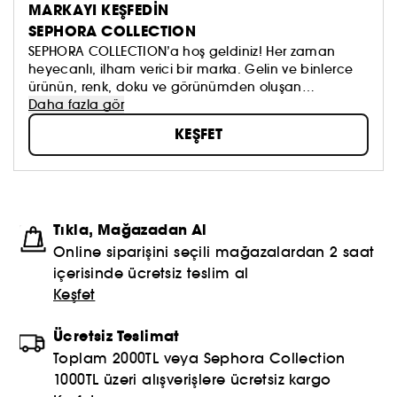
MARKAYI KEŞFEDİN
SEPHORA COLLECTION
SEPHORA COLLECTION’a hoş geldiniz! Her zaman
heyecanlı, ilham verici bir marka. Gelin ve binlerce
ürünün, renk, doku ve görünümden oluşan
koleksiyonumuzu keşfedin. Dilediğinizi sürmeye, kendi
Daha fazla gör
güzellik anlayışınızı oluşturmaya ve hepsinden de
KEŞFET
öte, aynada gördüklerinizi sevmeye çekinmeyin!
Topla, oyna ve paylaş #sephoracollection
Tıkla, Mağazadan Al
Online siparişini seçili mağazalardan 2 saat
içerisinde ücretsiz teslim al
Keşfet
Ücretsiz Teslimat
Toplam 2000TL veya Sephora Collection
1000TL üzeri alışverişlere ücretsiz kargo