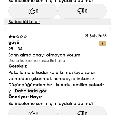
Bu inceleme senin için faydalı oldu mu?
0
0
Bu içeriği bildir
21 Şub 2026
güyü
25 - 34
Satın alma onayı olmayan yorum
Ürünü kullanma süresi Bir hafta
Gereksiz
Paketleme o kadar kötü ki maskeye zarar
vermeden çıkartmak neredeyse imkansız.
Düşündüğümden hızlı kurudu, emilim yetersiz
y...
Daha fazla gör
Öneriyor: Hayır
Bu inceleme senin için faydalı oldu mu?
2
0