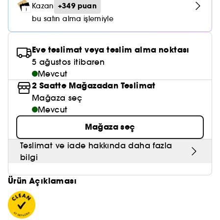
Nemlendirici Bakım
+349 puan
Kazan
Maske
Okyanus Esansı
Karma ve Yağlı Saçlar
CHAMPO
SOL DE JANEIRO
Saç Bakım Setleri
bu satın alma işlemiyle
SUPERGOOP!
Matlaştırıcı Bakım
Cilt & Makyaj Temizleyiciler
Kuru Saç Bakımı
GHD
SUMMER FRIDAYS
GISOU
Kızarıklık için Bakım
Eve teslimat veya teslim alma noktası
Cilt Bakım Setleri
LE MONDE GOURMAND
ERBORIAN
5 ağustos itibaren
OUAI
Sıkılaştırıcı ve Lifting Etkili Bakım
Mevcut
OLAPLEX
2 Saatte Mağazadan Teslimat
AMIKA
Cilt Tonu Eşitsizliği için Bakım
Mağaza seç
KÉRASTASE
KAYALI
Mevcut
Gözenek Karşıtı
TANGLE TEEZER
Mağaza seç
LE MONDE GOURMAND
Işıltı Veren Bakım
GISOU
Teslimat ve iade hakkında daha fazla
bilgi
K18
Ürün Açıklaması
KAYALI
ARMANI