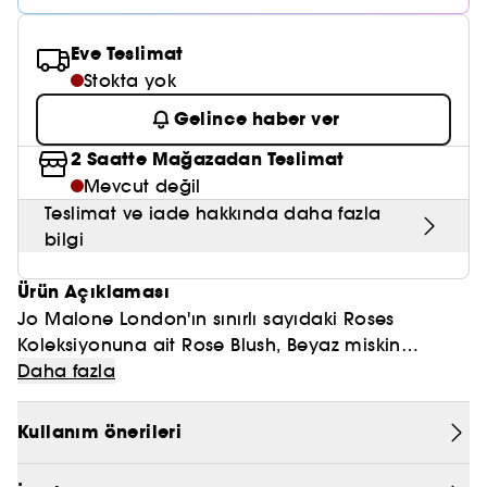
Nemlendirici Bakım
Maske
Okyanus Esansı
Karma ve Yağlı Saçlar
CHAMPO
SOL DE JANEIRO
Saç Bakım Setleri
SUPERGOOP!
Eve Teslimat
Matlaştırıcı Bakım
Cilt & Makyaj Temizleyiciler
Kuru Saç Bakımı
GHD
Stokta yok
SUMMER FRIDAYS
GISOU
Kızarıklık için Bakım
Cilt Bakım Setleri
LE MONDE GOURMAND
Gelince haber ver
ERBORIAN
OUAI
Sıkılaştırıcı ve Lifting Etkili Bakım
2 Saatte Mağazadan Teslimat
OLAPLEX
Mevcut değil
AMIKA
Cilt Tonu Eşitsizliği için Bakım
Teslimat ve iade hakkında daha fazla
KÉRASTASE
KAYALI
bilgi
Gözenek Karşıtı
TANGLE TEEZER
LE MONDE GOURMAND
Ürün Açıklaması
Işıltı Veren Bakım
Jo Malone London'ın sınırlı sayıdaki Roses
GISOU
Koleksiyonuna ait Rose Blush, Beyaz miskin
K18
sarmaladığı narin gül yaprakları, fesleğen ve
Üst Notalar: İri Yapraklı Fesleğen, Liçi
Daha fazla
lezzetli bir liçi ile çiçeksi kokuya modern bir
KAYALI
dokunuş ekliyor.
Orta Notalar: Gül, Turnagagası
Kullanım önerileri
ARMANI