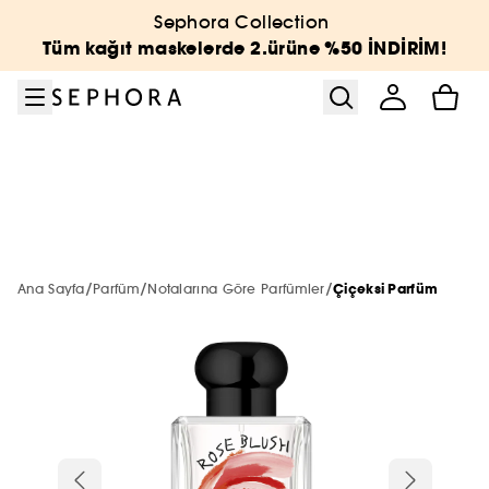
Menüye git
Ana içeriğe git
Alt bilgiye git
Sephora Collection
Sephora Collection
Vücut ve Banyo
Kampanyalar
BEAUTY WEEK
Yeni & Trend
Cilt Bakımı
Markalar
Last Call
Makyaj
Parfüm
Saç
Tüm kağıt maskelerde 2.ürüne %50 İNDİRİM!
Tümünü gör
Tümünü gör
Tümünü gör
Tümünü gör
Tümünü gör
Tümünü gör
Tümünü gör
Tümünü gör
Tümünü gör
Tümünü gör
Tümünü gör
En Yeniler
Öne Çıkanlar
Öne Çıkanlar
Tüm Ürünler
En Yeniler
En Yeniler
2. Ürüne -40% ☀️
En Yeniler
En Yeniler
A'DAN Z'YE MARKALAR
Tümünü Gör
Tümünü gör
YENİ MARKALAR
Makyaj
Makyaj
Özel Setler
Öne Çıkanlar
Çok Satanlar 🔥
Çok Satanlar 🔥
En Yeniler
Çok Satanlar 🔥
Çok Satanlar 🔥
Parfüm
Tümünü gör
En Yeni Markalar
ÖNE ÇIKAN MARKALAR
Cilt Bakımı
Cilt Bakım
Sephora Collection
Sadece Sephora'da
Sadece Sephora'da
Çok Satanlar 🔥
Sadece Sephora'da
Sadece Sephora'da
/
/
/
Ana Sayfa
Parfüm
Notalarına Göre Parfümler
Çiçeksi Parfüm
Makyaj
HAUS LABS BY LADY GAGA
Tümünü gör
Tümünü gör
SADECE SEPHORA'DA
Parfüm
%25
En Yeniler
THE NEXT BIG THING
Mini & Seyahat Boyu 🧳
Mini & Seyahat Boyu 🧳
Sadece Sephora'da
Mini & Seyahat Boyu 🧳
Mini & Seyahat Boyu 🧳
Cilt Bakımı
LA PRAIRIE
Haus Labs by Lady Gaga
SEPHORA COLLECTION
Tümünü gör
Yüz
Parfüm Setleri
Şampuan & Saç Kremi
K-BEAUTY
%40
Çok Satanlar
Sadece Sephora'da
Mini & Seyahat Boyu 🧳
Gift Finder
Vücut ve Banyo
ONESIZE
Hourglass
BENEFIT
RARE BEAUTY
Saç
Tümünü gör
Tümünü gör
Tümünü gör
Tümünü gör
Trendler
Setler
Kadın Parfüm
Bakım Türü
Saç Aksesuarları
%50
Sosyal Medya Favorileri
Banyo Ve Duş Setleri
HOURGLASS
Glowery
CHARLOTTE TILBURY