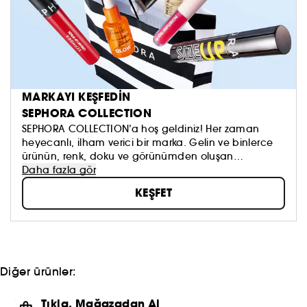
MARKAYI KEŞFEDİN
SEPHORA COLLECTION
SEPHORA COLLECTION’a hoş geldiniz! Her zaman
heyecanlı, ilham verici bir marka. Gelin ve binlerce
ürünün, renk, doku ve görünümden oluşan
koleksiyonumuzu keşfedin. Dilediğinizi sürmeye, kendi
Daha fazla gör
güzellik anlayışınızı oluşturmaya ve hepsinden de
KEŞFET
öte, aynada gördüklerinizi sevmeye çekinmeyin!
Topla, oyna ve paylaş #sephoracollection
Diğer ürünler:
Tıkla, Mağazadan Al