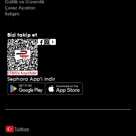
Gizlilik ve Güvenlik
Çerez Ayarları
İletişim
Bizi takip et
Sephora App'i indir
Ek açıklamalar
Türkiye