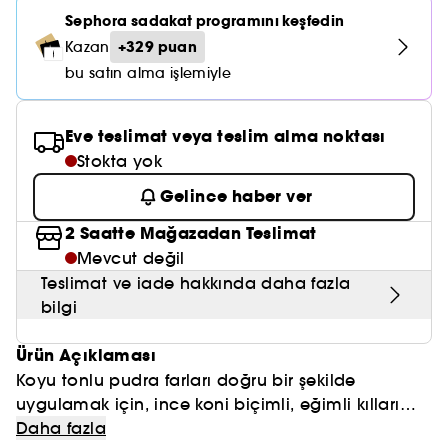
Nemlendirici Bakım
Maske
Okyanus Esansı
Karma ve Yağlı Saçlar
CHAMPO
Sephora sadakat programını keşfedin
SOL DE JANEIRO
Saç Bakım Setleri
SUPERGOOP!
+329 puan
Kazan
Matlaştırıcı Bakım
Cilt & Makyaj Temizleyiciler
Kuru Saç Bakımı
GHD
bu satın alma işlemiyle
SUMMER FRIDAYS
GISOU
Kızarıklık için Bakım
Cilt Bakım Setleri
LE MONDE GOURMAND
ERBORIAN
OUAI
Eve teslimat veya teslim alma noktası
Sıkılaştırıcı ve Lifting Etkili Bakım
Stokta yok
OLAPLEX
AMIKA
Cilt Tonu Eşitsizliği için Bakım
Gelince haber ver
KÉRASTASE
KAYALI
Gözenek Karşıtı
2 Saatte Mağazadan Teslimat
TANGLE TEEZER
Mevcut değil
LE MONDE GOURMAND
Işıltı Veren Bakım
Teslimat ve iade hakkında daha fazla
GISOU
bilgi
K18
Ürün Açıklaması
Koyu tonlu pudra farları doğru bir şekilde
KAYALI
uygulamak için, ince koni biçimli, eğimli kılları
ARMANI
olan far fırçası. Dar alanlarda koyu renkli farlarla
Daha fazla