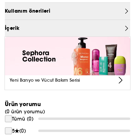
yapılan gölgeleri yoğunlaştırmak veya karıştırmak
PRADA
için kullanılır.
Kullanım önerileri
CHLOÉ
İçerik
JEAN PAUL GAULTIER
Yeni Banyo ve Vücut Bakım Serisi
Ürün yorumu
(0 ürün yorumu)
Tümü (0)
5
(0)