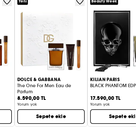
Yeni
Beauty Week
DOLCE & GABBANA
KILIAN PARIS
The One For Men Eau de
BLACK PHANTOM EDP
Parfum
8.590,00 TL
17.590,00 TL
duş jeli ve vücut losyonu içeren parfüm seti
Yorum yok
Yorum yok
Sepete ekle
Sepete ek