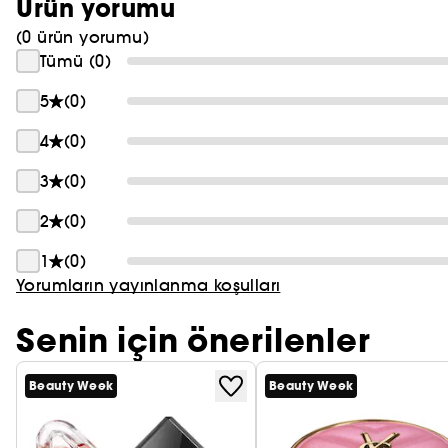
Ürün yorumu
(0 ürün yorumu)
Tümü (0)
5
(0)
4
(0)
3
(0)
2
(0)
1
(0)
Yorumların yayınlanma koşulları
Senin için önerilenler
Beauty Week
Beauty Week