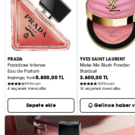
PRADA
YVES SAINT LAURENT
Paradoxe Intense
Make Me Blush Powder
Eau de Parfum
Stardust
5.800,00 TL
3.600,00 TL
Allık
Başlangıç fiyatı
94
Yorum
180
Yorum
4 seçenek mevcuttur
16 seçenek mevcuttur
Sepete ekle
Gelince haber v