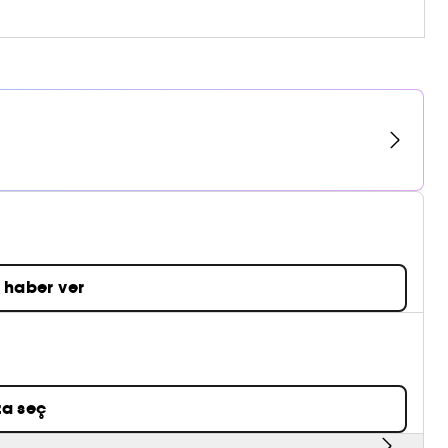
 haber ver
a seç