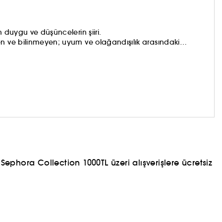
n duygu ve düşüncelerin şiiri.
en ve bilinmeyen; uyum ve olağandışılık arasındaki
ada parfümü, çağdaş lüksün koku algısını oluşturmak için
ren bir simya yöntemini uygular.
ephora Collection 1000TL üzeri alışverişlere ücretsiz