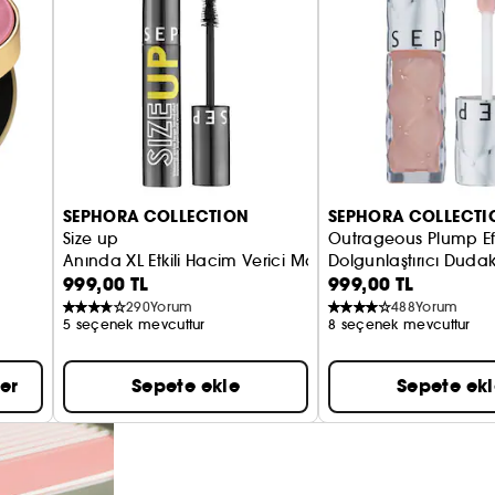
SEPHORA COLLECTION
SEPHORA COLLECTI
Size up
Outrageous Plump Ef
Anında XL Etkili Hacim Verici Maskara
Dolgunlaştırıcı Dudak 
999,00 TL
999,00 TL
290
Yorum
488
Yorum
5 seçenek mevcuttur
8 seçenek mevcuttur
er
Sepete ekle
Sepete ek