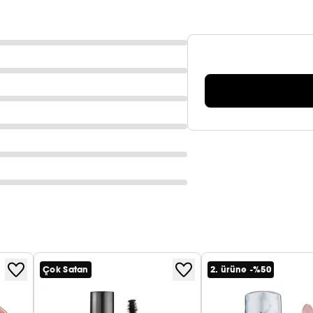
Çok Satan
2. ürüne -%50