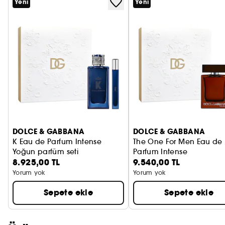
Yeni
Yeni
PRADA
CHLOÉ
JEAN PAUL GAULTIER
DOLCE & GABBANA
DOLCE & GABBANA
K Eau de Parfum Intense
The One For Men Eau de
Yoğun parfüm seti
Parfum Intense
8.925,00 TL
9.540,00 TL
yoğun parfüm seti
Yorum yok
Yorum yok
Sepete ekle
Sepete ekle