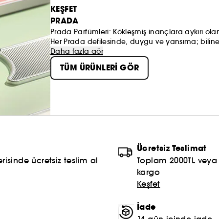
KEŞFET
PRADA
Prada Parfümleri: Kökleşmiş inançlara aykırı ola
Her Prada defilesinde, duygu ve yansıma; bilin
uyuşmazlığı yansıtan etkinlikler yer alır. Her Pr
Daha fazla gör
aynı yöntemi; karşılaştıran, birleştiren, dönüştü
TÜM ÜRÜNLERİ GÖR
Ücretsiz Teslimat
risinde ücretsiz teslim al
Toplam 2000TL veya S
kargo
Keşfet
İade
14 gün içinde iade