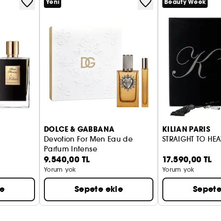
Yeni
Beauty Week
DOLCE & GABBANA
KILIAN PARIS
Devotion For Men Eau de
STRAIGHT TO HE
Parfum Intense
9.540,00 TL
17.590,00 TL
yoğun parfüm seti
Yorum yok
Yorum yok
le
Sepete ekle
Sepete