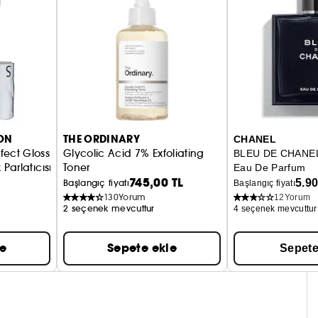
ON
THE ORDINARY
CHANEL
fect Gloss
Glycolic Acid 7% Exfoliating
BLEU DE CHANE
Parlatıcısı
Toner
Eau De Parfum
745,00 TL
Aydınlatmaya ve Pürüzsüzleştirmeye Yardımcı
5.9
Başlangıç fiyatı
Başlangıç fiyatı
130
Yorum
12
Yorum
2 seçenek mevcuttur
4 seçenek mevcuttur
le
Sepete ekle
Sepete