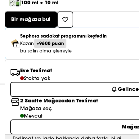
100 ml + 10 ml
Bir mağaza bul
Sephora sadakat programını keşfedin
+9600 puan
Kazan
bu satın alma işlemiyle
Eve Teslimat
Stokta yok
Gelince
2 Saatte Mağazadan Teslimat
Mağaza seç
Mevcut
Mağaz
Teslimat ve iade hakkında daha fazla bilgi