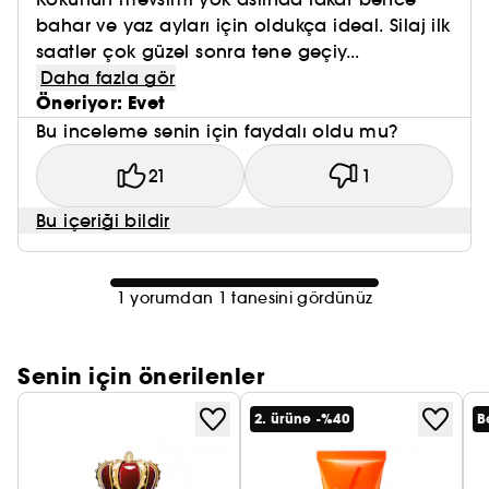
bahar ve yaz ayları için oldukça ideal. Silaj ilk
saatler çok güzel sonra tene geçiy...
Daha fazla gör
Öneriyor: Evet
Bu inceleme senin için faydalı oldu mu?
21
1
Bu içeriği bildir
1 yorumdan 1 tanesini gördünüz
Senin için önerilenler
2. ürüne -%40
B