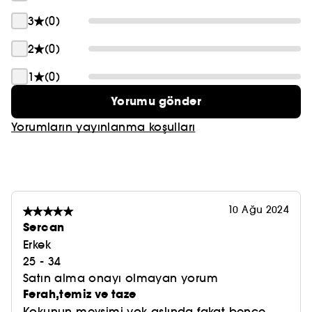
3
(0)
2
(0)
1
(0)
Yorumu gönder
Yorumların yayınlanma koşulları
10 Ağu 2024
Sercan
Erkek
25 - 34
Satın alma onayı olmayan yorum
Ferah,temiz ve taze
Kokunun mevsimi yok aslında fakat bence