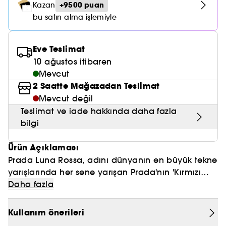
Nemlendirici Bakım
+9500 puan
Kazan
Maske
Okyanus Esansı
Karma ve Yağlı Saçlar
CHAMPO
SOL DE JANEIRO
bu satın alma işlemiyle
Saç Bakım Setleri
SUPERGOOP!
Matlaştırıcı Bakım
Cilt & Makyaj Temizleyiciler
Kuru Saç Bakımı
GHD
SUMMER FRIDAYS
GISOU
Kızarıklık için Bakım
Eve Teslimat
Cilt Bakım Setleri
LE MONDE GOURMAND
ERBORIAN
10 ağustos itibaren
OUAI
Sıkılaştırıcı ve Lifting Etkili Bakım
Mevcut
OLAPLEX
2 Saatte Mağazadan Teslimat
AMIKA
Cilt Tonu Eşitsizliği için Bakım
Mevcut değil
KÉRASTASE
KAYALI
Teslimat ve iade hakkında daha fazla
Gözenek Karşıtı
bilgi
TANGLE TEEZER
LE MONDE GOURMAND
Işıltı Veren Bakım
Ürün Açıklaması
GISOU
Prada Luna Rossa, adını dünyanın en büyük tekne
K18
yarışlarında her sene yarışan Prada'nın 'Kırmızı
Dolunay' anlamına gelen Luna Rossa isimli
Daha fazla
KAYALI
teknesinden alıyor. Tutkulu erkeklerin kokusu Luna
Rossa Prada, sportmen kimliğini yalnız adıyla
Kullanım önerileri
ARMANI
değil kokusuyla da hissettiriyor. Siz de sportmen,