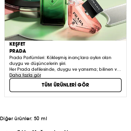
KEŞFET
PRADA
Prada Parfümleri: Kökleşmiş inançlara aykırı olan
duygu ve düşüncelerin şiiri.
Her Prada defilesinde, duygu ve yansıma; bilinen ve
bilinmeyen; uyum ve olağandışılık arasındaki
Daha fazla gör
uyuşmazlığı yansıtan etkinlikler yer alır. Her Prada
TÜM ÜRÜNLERİ GÖR
parfümü, çağdaş lüksün koku algısını oluşturmak için
aynı yöntemi; karşılaştıran, birleştiren, dönüştüren bir
simya yöntemini uygular.
Diğer ürünler:
50 ml