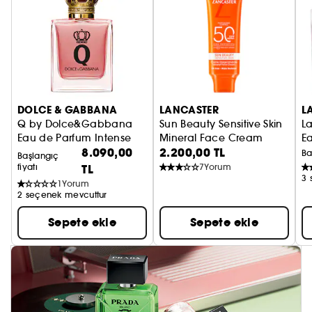
DOLCE & GABBANA
LANCASTER
L
Q by Dolce&Gabbana
Sun Beauty Sensitive Skin
La
Eau de Parfum Intense
Mineral Face Cream
E
8.090,00
2.200,00 TL
SPF50 Güneş Kremi
Ba
Başlangıç
fiyatı
TL
7
Yorum
3 
1
Yorum
2 seçenek mevcuttur
Sepete ekle
Sepete ekle