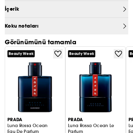
centilmen ve tutkulu bir erkekseniz Luna Rossa
PRADA
İçerik
Parfüm tercih ederek kendinizi karşıkonulmaz
kılabilirsiniz.
CHLOÉ
Koku notaları
JEAN PAUL GAULTIER
Görünümünü tamamla
Beauty Week
Beauty Week
B
PRADA
PRADA
P
Luna Rossa Ocean
Luna Rossa Ocean Le
L
Eau De Parfum
Parfum
Ea