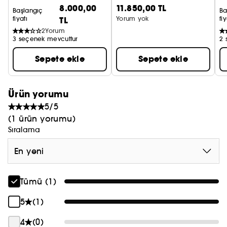
8.000,00
11.850,00 TL
Parfum
Başlangıç
Ba
fiyatı
TL
Yorum yok
fiy
2
Yorum
3 seçenek mevcuttur
2 
Sepete ekle
Sepete ekle
Ürün yorumu
5/5
(1 ürün yorumu)
Sıralama
En yeni
Tümü (1)
5
(1)
4
(0)