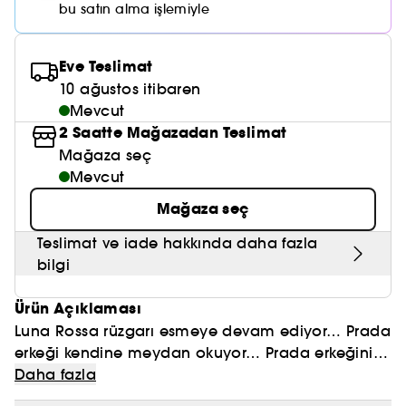
Nemlendirici Bakım
bu satın alma işlemiyle
Maske
Okyanus Esansı
Karma ve Yağlı Saçlar
CHAMPO
SOL DE JANEIRO
Saç Bakım Setleri
SUPERGOOP!
Matlaştırıcı Bakım
Cilt & Makyaj Temizleyiciler
Kuru Saç Bakımı
GHD
Eve Teslimat
SUMMER FRIDAYS
GISOU
Kızarıklık için Bakım
10 ağustos itibaren
Cilt Bakım Setleri
LE MONDE GOURMAND
ERBORIAN
Mevcut
OUAI
Sıkılaştırıcı ve Lifting Etkili Bakım
2 Saatte Mağazadan Teslimat
OLAPLEX
Mağaza seç
AMIKA
Cilt Tonu Eşitsizliği için Bakım
Mevcut
KÉRASTASE
KAYALI
Gözenek Karşıtı
Mağaza seç
TANGLE TEEZER
LE MONDE GOURMAND
Teslimat ve iade hakkında daha fazla
Işıltı Veren Bakım
bilgi
GISOU
Ürün Açıklaması
K18
Luna Rossa rüzgarı esmeye devam ediyor… Prada
KAYALI
erkeği kendine meydan okuyor… Prada erkeğinin
sportif ve maskülen yüzü Prada Luna Rossa
Daha fazla
ARMANI
Carbon ile yenilikçi bir yüzle kendini ifade ediyor.