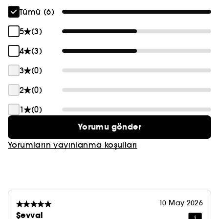
Tümü (6)
5
(3)
4
(3)
3
(0)
2
(0)
1
(0)
Yorumu gönder
Yorumların yayınlanma koşulları
10 May 2026
Şevval