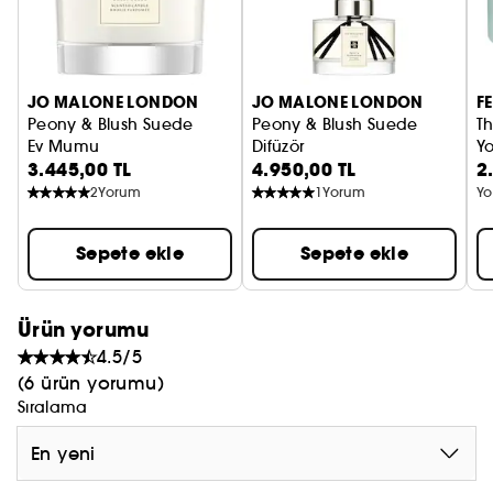
JO MALONE LONDON
JO MALONE LONDON
F
Peony & Blush Suede
Peony & Blush Suede
T
Ev Mumu
Difüzör
Y
3.445,00 TL
4.950,00 TL
2
2
Yorum
1
Yorum
Yo
Sepete ekle
Sepete ekle
Ürün yorumu
4.5/5
(6 ürün yorumu)
Sıralama
En yeni