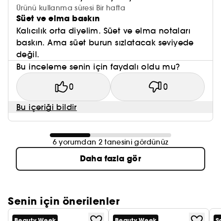
Ürünü kullanma süresi Bir hafta
Süet ve elma baskın
Kalıcılık orta diyelim. Süet ve elma notaları
baskın. Ama süet burun sızlatacak seviyede
değil.
Bu inceleme senin için faydalı oldu mu?
0
0
Bu içeriği bildir
6 yorumdan 2 tanesini gördünüz
Daha fazla gör
Senin için önerilenler
Beauty Week
Beauty Week
S