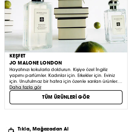
KEŞFET
JO MALONE LONDON
Hayatınızı kokularla doldurun. Kişiye özel İngiliz
yapımı parfümler. Kadınlar için. Erkekler için. Eviniz
için. Unutulmaz bir hatıra için özenle sarılan ürünler.
Kendi imzanızı oluşturun. Saf bir stil. İnce zevk ve sıra
Daha fazla gör
dışı anlayışla tasarlanmıştır. Cesaret dokunuşuyla
TÜM ÜRÜNLERİ GÖR
zarafeti bir araya getirir. Zamansız ve zarif... fakat her
zaman bir tutam çekicilik, neşe ve hayal gücüyle.
Tıkla, Mağazadan Al