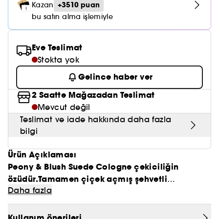
Nemlendirici Bakım
+3510 puan
Kazan
Maske
Okyanus Esansı
Karma ve Yağlı Saçlar
CHAMPO
SOL DE JANEIRO
bu satın alma işlemiyle
Saç Bakım Setleri
SUPERGOOP!
Matlaştırıcı Bakım
Cilt & Makyaj Temizleyiciler
Kuru Saç Bakımı
GHD
SUMMER FRIDAYS
GISOU
Kızarıklık için Bakım
Eve Teslimat
Cilt Bakım Setleri
LE MONDE GOURMAND
ERBORIAN
Stokta yok
OUAI
Sıkılaştırıcı ve Lifting Etkili Bakım
Gelince haber ver
OLAPLEX
AMIKA
Cilt Tonu Eşitsizliği için Bakım
2 Saatte Mağazadan Teslimat
KÉRASTASE
KAYALI
Mevcut değil
Gözenek Karşıtı
Teslimat ve iade hakkında daha fazla
TANGLE TEEZER
LE MONDE GOURMAND
bilgi
Işıltı Veren Bakım
GISOU
Ürün Açıklaması
K18
Peony & Blush Suede Cologne çekiciliğin
özüdür.Tamamen çiçek açmış şehvetli
KAYALI
Daha fazla
şakayıklardan ilham alan çapkın bir çiçek
kokusudur.
ARMANI
Kullanım önerileri