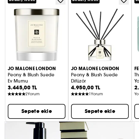
JO MALONE LONDON
JO MALONE LONDON
F
Peony & Blush Suede
Peony & Blush Suede
T
Ev Mumu
Difüzör
Y
3.445,00 TL
4.950,00 TL
2
2
Yorum
1
Yorum
Yo
Sepete ekle
Sepete ekle