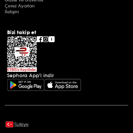
Çerez Ayarları
İletişim
Bizi takip et
Sephora App'i indir
Ek açıklamalar
Türkiye