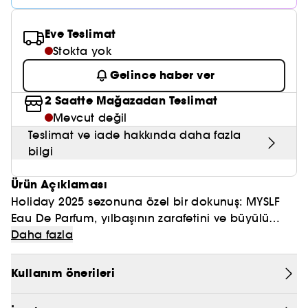
Nemlendirici Bakım
Maske
Okyanus Esansı
Karma ve Yağlı Saçlar
CHAMPO
SOL DE JANEIRO
Saç Bakım Setleri
SUPERGOOP!
Eve Teslimat
Matlaştırıcı Bakım
Cilt & Makyaj Temizleyiciler
Kuru Saç Bakımı
GHD
Stokta yok
SUMMER FRIDAYS
GISOU
Kızarıklık için Bakım
Cilt Bakım Setleri
LE MONDE GOURMAND
Gelince haber ver
ERBORIAN
OUAI
Sıkılaştırıcı ve Lifting Etkili Bakım
2 Saatte Mağazadan Teslimat
OLAPLEX
Mevcut değil
AMIKA
Cilt Tonu Eşitsizliği için Bakım
Teslimat ve iade hakkında daha fazla
KÉRASTASE
KAYALI
bilgi
Gözenek Karşıtı
TANGLE TEEZER
LE MONDE GOURMAND
Ürün Açıklaması
Işıltı Veren Bakım
Holiday 2025 sezonuna özel bir dokunuş: MYSLF
GISOU
Eau De Parfum, yılbaşının zarafetini ve büyülü
K18
atmosferini yansıtan, eşsiz bir set tasarımıyla
Daha fazla
karşınızda.
KAYALI
Kullanım önerileri
MYSLF, tüm duygu ve nüanslarınızla olduğunuz
ARMANI
adamın ifadesidir. Çiçeklerle geleneksel odunsu