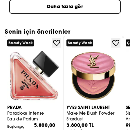
Daha fazla gör
Senin için önerilenler
Beauty Week
Beauty Week
Ç
PRADA
YVES SAINT LAURENT
S
Paradoxe Intense
Make Me Blush Powder
Si
Eau de Parfum
Stardust
An
5.800,00
3.600,00 TL
9
Allık
Başlangıç