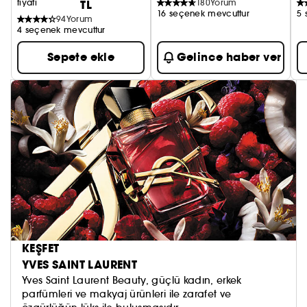
fiyatı
TL
180
Yorum
16 seçenek mevcuttur
5 
94
Yorum
4 seçenek mevcuttur
Sepete ekle
Gelince haber ver
KEŞFET
YVES SAINT LAURENT
Yves Saint Laurent Beauty, güçlü kadın, erkek
parfümleri ve makyaj ürünleri ile zarafet ve