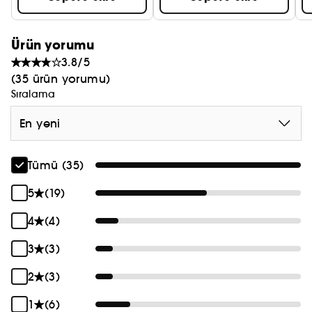
Ürün yorumu
3.8/5
(35 ürün yorumu)
Sıralama
En yeni
Tümü (35)
5
(19)
4
(4)
3
(3)
2
(3)
1
(6)