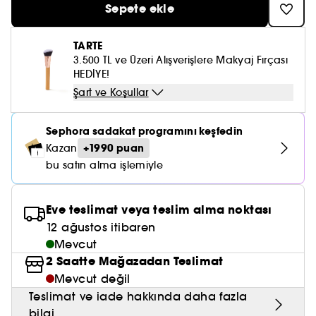
Nemlendirici Bakım
Sepete ekle
Maske
Okyanus Esansı
Karma ve Yağlı Saçlar
CHAMPO
SOL DE JANEIRO
Saç Bakım Setleri
SUPERGOOP!
Matlaştırıcı Bakım
Cilt & Makyaj Temizleyiciler
Kuru Saç Bakımı
GHD
TARTE
SUMMER FRIDAYS
3.500 TL ve Üzeri Alışverişlere Makyaj Fırçası
GISOU
Kızarıklık için Bakım
Cilt Bakım Setleri
HEDİYE!
LE MONDE GOURMAND
ERBORIAN
OUAI
Şart ve Koşullar
Sıkılaştırıcı ve Lifting Etkili Bakım
OLAPLEX
AMIKA
Cilt Tonu Eşitsizliği için Bakım
Sephora sadakat programını keşfedin
KÉRASTASE
+1990 puan
Kazan
KAYALI
Gözenek Karşıtı
bu satın alma işlemiyle
TANGLE TEEZER
LE MONDE GOURMAND
Işıltı Veren Bakım
GISOU
Eve teslimat veya teslim alma noktası
12 ağustos itibaren
K18
Mevcut
2 Saatte Mağazadan Teslimat
KAYALI
Mevcut değil
Teslimat ve iade hakkında daha fazla
ARMANI
bilgi