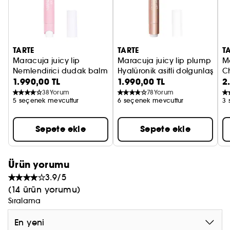
Yumuşak, yastık gibi bir surat için dudak
çizgilerinin görünümünü yumuşatır.
TARTE
TARTE
T
Maracuja juicy lip
Maracuja juicy lip plump
M
Nemlendirici dudak balmı parlatıcı
Hyalüronik asitli dolgunlaştırıcı
C
1.990,00 TL
1.990,00 TL
2
Li
38
Yorum
78
Yorum
5 seçenek mevcuttur
6 seçenek mevcuttur
3 
Sepete ekle
Sepete ekle
Ürün yorumu
3.9/5
(14 ürün yorumu)
Sıralama
En yeni