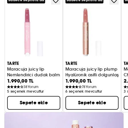
Sadece Sephora'da
Sadece Sephora'da
S
TARTE
TARTE
T
Maracuja juicy lip
Maracuja juicy lip plump
M
Nemlendirici dudak balmı parlatıcı
Hyalüronik asitli dolgunlaştırıcı
C
1.990,00 TL
1.990,00 TL
2
Li
38
Yorum
78
Yorum
5 seçenek mevcuttur
6 seçenek mevcuttur
3 
Sepete ekle
Sepete ekle