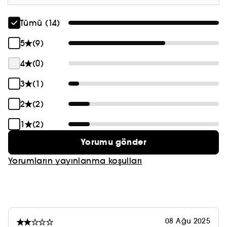
Tümü (14)
5
(9)
4
(0)
3
(1)
2
(2)
1
(2)
Yorumu gönder
Yorumların yayınlanma koşulları
08 Ağu 2025