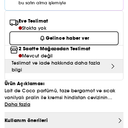
Nemlendirici Bakım
bu satın alma işlemiyle
Maske
Okyanus Esansı
Karma ve Yağlı Saçlar
CHAMPO
SOL DE JANEIRO
Saç Bakım Setleri
SUPERGOOP!
Matlaştırıcı Bakım
Cilt & Makyaj Temizleyiciler
Kuru Saç Bakımı
GHD
Eve Teslimat
SUMMER FRIDAYS
GISOU
Kızarıklık için Bakım
Stokta yok
Cilt Bakım Setleri
LE MONDE GOURMAND
ERBORIAN
OUAI
Gelince haber ver
Sıkılaştırıcı ve Lifting Etkili Bakım
OLAPLEX
2 Saatte Mağazadan Teslimat
AMIKA
Cilt Tonu Eşitsizliği için Bakım
Mevcut değil
KÉRASTASE
KAYALI
Teslimat ve iade hakkında daha fazla
Gözenek Karşıtı
bilgi
TANGLE TEEZER
LE MONDE GOURMAND
Işıltı Veren Bakım
Ürün Açıklaması
GISOU
Lait de Coco parfümü, taze bergamot ve sıcak
K18
vanilyalı pralin ile kremsi hindistan cevizinin
özünü bir araya getirerek sizi anında güneşli ada
Daha fazla
KAYALI
kıyılarına götürür.
Ferah, kremsi ve temiz Lait de Coco her günü bir
Kullanım önerileri
ARMANI
plaj gününe dönüştürüyor. Sütsü yumuşaklığı ve