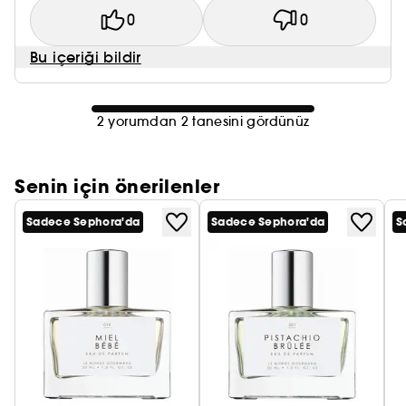
0
0
Bu içeriği bildir
2 yorumdan 2 tanesini gördünüz
Senin için önerilenler
Sadece Sephora'da
Sadece Sephora'da
S