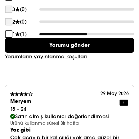
yaratın.
3
(0)
Vegan: İçeriğinde hayvansal madde bulunmayan
2
(0)
ürünler.
1
(1)
Yorumu gönder
Yorumların yayınlanma koşulları
29 May 2026
Meryem
18 - 24
Satın almış kullanıcı değerlendirmesi
Ürünü kullanma süresi Bir hafta
Yaz gibi
Çok acayip bir kalıcılığı yok ama güzel bir