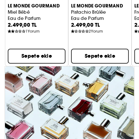
LE MONDE GOURMAND
LE MONDE GOURMAND
L
Miel Bébé
Pistachio Brûlée
Fr
Eau de Parfum
Eau de Parfum
E
2.499,00 TL
2.499,00 TL
2
1
Yorum
2
Yorum
Sepete ekle
Sepete ekle