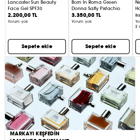
Lancaster Sun Beauty
Born In Roma Green
N
Face Gel SPF30
Donna Salty Pistachio
H
2.200,00 TL
3.350,00 TL
Saç ve Vücut Misti
C
Ba
Yorum yok
Yorum yok
Yo
2 
Sepete ekle
Sepete ekle
MARKAYI KEŞFEDİN