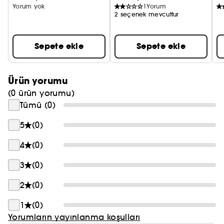
Yorum yok
1
Yorum
hikâyenizi yazın.
2 seçenek mevcuttur
* İçeriğinde hayvansal madde bulunmayan
Sepete ekle
Sepete ekle
ürünler.
Ürün yorumu
(0 ürün yorumu)
Farklı bir deneyim: Parfüm kutusuz gönderilir,
Tümü (0)
ancak taşıma sırasında tam koruma sağlamak
için özenle mühürlenir.
5
(0)
4
(0)
3
(0)
2
(0)
1
(0)
Yorumların yayınlanma koşulları