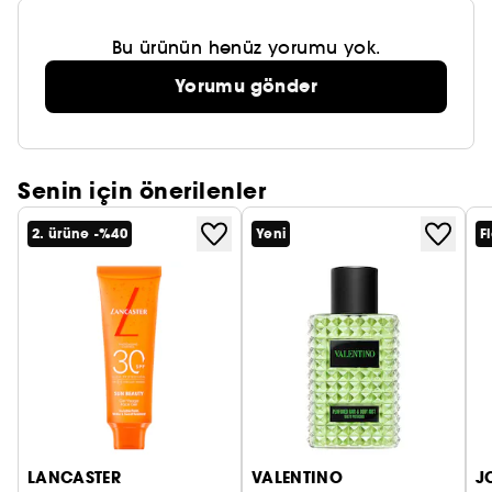
Bu ürünün henüz yorumu yok.
Yorumu gönder
Senin için önerilenler
2. ürüne -%40
Yeni
F
LANCASTER
VALENTINO
J