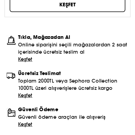
güzellik anlayışınızı oluşturmaya ve hepsinden de
KEŞFET
öte, aynada gördüklerinizi sevmeye çekinmeyin!
Topla, oyna ve paylaş #sephoracollection
Tıkla, Mağazadan Al
Online siparişini seçili mağazalardan 2 saat
içerisinde ücretsiz teslim al
Keşfet
Ücretsiz Teslimat
Toplam 2000TL veya Sephora Collection
1000TL üzeri alışverişlere ücretsiz kargo
Keşfet
Güvenli Ödeme
Güvenli ödeme araçları ile alışveriş
Keşfet