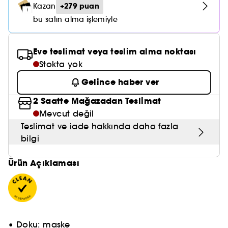
Nemlendirici Bakım
+279 puan
Kazan
Maske
Okyanus Esansı
Karma ve Yağlı Saçlar
CHAMPO
SOL DE JANEIRO
Saç Bakım Setleri
bu satın alma işlemiyle
SUPERGOOP!
Matlaştırıcı Bakım
Cilt & Makyaj Temizleyiciler
Kuru Saç Bakımı
GHD
SUMMER FRIDAYS
GISOU
Kızarıklık için Bakım
Eve teslimat veya teslim alma noktası
Cilt Bakım Setleri
LE MONDE GOURMAND
ERBORIAN
Stokta yok
OUAI
Sıkılaştırıcı ve Lifting Etkili Bakım
Gelince haber ver
OLAPLEX
AMIKA
Cilt Tonu Eşitsizliği için Bakım
2 Saatte Mağazadan Teslimat
KÉRASTASE
KAYALI
Mevcut değil
Gözenek Karşıtı
Teslimat ve iade hakkında daha fazla
TANGLE TEEZER
LE MONDE GOURMAND
Işıltı Veren Bakım
bilgi
GISOU
Ürün Açıklaması
K18
KAYALI
ARMANI
• Doku: maske