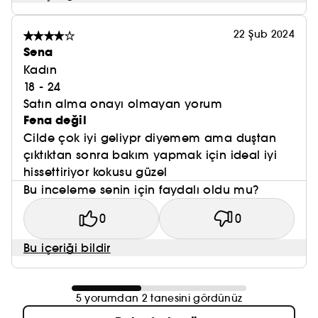
ekiye sahiptir.
Liçili yüz maskesi:
Aydınlık, canlı ve taze bir cilt
22 Şub 2024
görünümü için ultra nemlendirici etkiye sahiptir,
Sena
cildinize ışıltı katar.
Kadın
Hindistan cevizli yüz maskesi:
Yatışmış ve daha
18 - 24
rahat bir cilt için besleyici ve yatıştırıcı etkiye
Satın alma onayı olmayan yorum
Fena değil
sahiptir.
Balkabaklı yüz maskesi (sınırlı sayıda):
Daha
Cilde çok iyi geliypr diyemem ama duştan
yumuşak, yenilenmiş ve rahatlamış bir cilt için
çıktıktan sonra bakım yapmak için ideal iyi
nemlendirici ve besleyici etkiye sahiptir.
hissettiriyor kokusu güzel
Bu inceleme senin için faydalı oldu mu?
0
0
Bu içeriği bildir
5 yorumdan 2 tanesini gördünüz