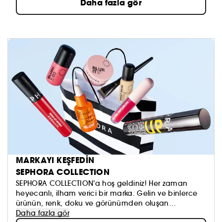
Daha fazla gör
MARKAYI KEŞFEDİN
SEPHORA COLLECTION
SEPHORA COLLECTION’a hoş geldiniz! Her zaman
heyecanlı, ilham verici bir marka. Gelin ve binlerce
ürünün, renk, doku ve görünümden oluşan
koleksiyonumuzu keşfedin. Dilediğinizi sürmeye, kendi
Daha fazla gör