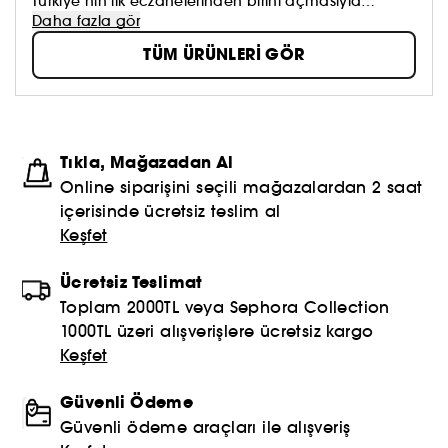
Türkiye’nin ilk eczanelerinden birini açmasıyla
başlıyor. 125 yıl öncesindeki bu eczane ve
Daha fazla gör
laboratuvardan ilham alınarak ‘eski bir kozmetik
TÜM ÜRÜNLERİ GÖR
atölyesi’ olarak tasarlanan ATELIER REBUL; nesillerdir
süregelen bilgi birikimi ve deneyimi sayesinde,
doğanın saflığını bir sanatçı hassasiyetiyle işliyor,
güzelliği ve sağlığı bilimsel uzmanlıkla bir araya
getirerek kişiye özel hizmet vermekten mutluluk
Tıkla, Mağazadan Al
duyuyor.
Online siparişini seçili mağazalardan 2 saat
içerisinde ücretsiz teslim al
Keşfet
Ücretsiz Teslimat
Toplam 2000TL veya Sephora Collection
1000TL üzeri alışverişlere ücretsiz kargo
Keşfet
Güvenli Ödeme
Güvenli ödeme araçları ile alışveriş