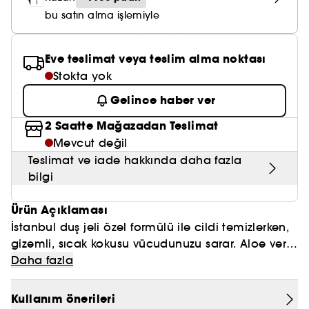
Nemlendirici Bakım
Maske
Okyanus Esansı
Karma ve Yağlı Saçlar
CHAMPO
bu satın alma işlemiyle
SOL DE JANEIRO
Saç Bakım Setleri
SUPERGOOP!
Matlaştırıcı Bakım
Cilt & Makyaj Temizleyiciler
Kuru Saç Bakımı
GHD
SUMMER FRIDAYS
Eve teslimat veya teslim alma noktası
GISOU
Kızarıklık için Bakım
Cilt Bakım Setleri
LE MONDE GOURMAND
Stokta yok
ERBORIAN
OUAI
Sıkılaştırıcı ve Lifting Etkili Bakım
Gelince haber ver
OLAPLEX
AMIKA
2 Saatte Mağazadan Teslimat
Cilt Tonu Eşitsizliği için Bakım
KÉRASTASE
Mevcut değil
KAYALI
Gözenek Karşıtı
Teslimat ve iade hakkında daha fazla
TANGLE TEEZER
bilgi
LE MONDE GOURMAND
Işıltı Veren Bakım
GISOU
Ürün Açıklaması
İstanbul duş jeli özel formülü ile cildi temizlerken,
K18
gizemli, sıcak kokusu vücudunuzu sarar. Aloe vera
ve çeşitli nemlendiriciler ile harmanlanmış
Daha fazla
KAYALI
İstanbul Duş Jeli, yoğun nemlendirme özelliğine
sahiptir. Aloe vera'nın cilt üzerindeki iyileştirme
ARMANI
Kullanım önerileri