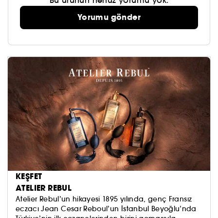
Bu ürünün henüz yorumu yok.
Yorumu gönder
KEŞFET
ATELIER REBUL
Atelier Rebul’un hikayesi 1895 yılında, genç Fransız
eczacı Jean Cesar Reboul’un İstanbul Beyoğlu’nda