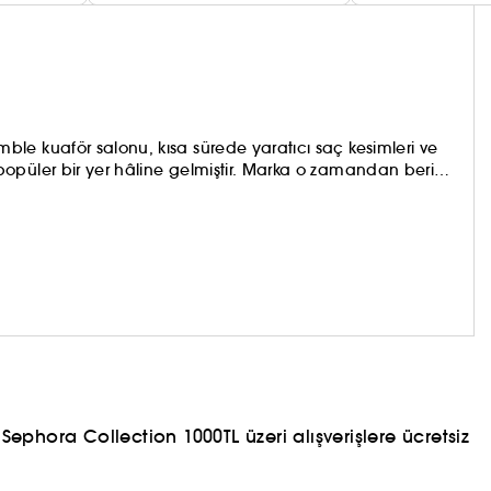
le kuaför salonu, kısa sürede yaratıcı saç kesimleri ve
opüler bir yer hâline gelmiştir. Marka o zamandan beri
ı her zaman başardı! Şampuanlar, saç bakım ürünleri,
erimiz, bakımdan şekillendirmeye kadar, ihtiyacı ne olursa
in kuaförlerimizin salon ve sahne arkasındaki
ephora Collection 1000TL üzeri alışverişlere ücretsiz