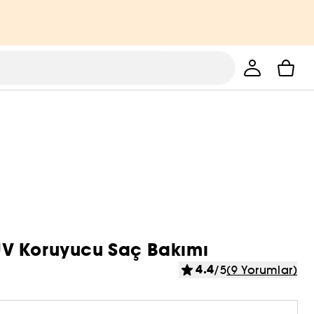
- UV Koruyucu Saç Bakımı
4.4
/5
(9 Yorumlar)