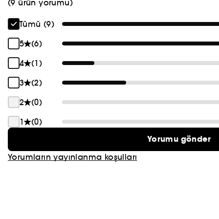
(9 ürün yorumu)
Tümü (9)
5
(6)
4
(1)
3
(2)
2
(0)
1
(0)
Yorumu gönder
Yorumların yayınlanma koşulları