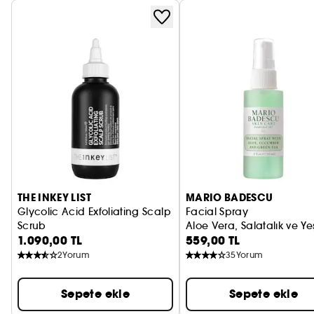
THE INKEY LIST
MARIO BADESCU
Glycolic Acid Exfoliating Scalp
Facial Spray
Scrub
Aloe Vera, Salatalık ve Ye
1.090,00 TL
559,00 TL
Kafa derisi için peeling bakımı
2
Yorum
35
Yorum
Sepete ekle
Sepete ekle