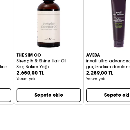
THE SIM CO
AVEDA
Strength & Shine Hair Oil
invati ultra advance
ırıcı
Saç Bakım Yağı
güçlendirici durul
2.650,00 TL
2.289,00 TL
saç bakım kremi
Yorum yok
Yorum yok
Sepete ekle
Sepete ek