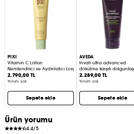
PRADA
CHLOÉ
JEAN PAUL GAULTIER
PIXI
AVEDA
Vitamin C Lotion
Invati ultra advanced
Nemlendirici ve Aydınlatıcı Losyon
dökülme karşıtı dolgunlaşt
2.790,00 TL
2.289,00 TL
saç kremi: zengin doku
Yorum yok
Yorum yok
Sepete ekle
Sepete ekle
Ürün yorumu
4.4/5