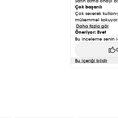
Satın alma onayı 
Çok başarılı
Çok severek kullanı
mükemmel kokuyor s
Daha fazla gör
Öneriyor: Evet
Bu inceleme senin i
Bu içeriği bildir