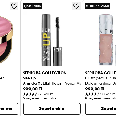
Çok Satan
2. ürüne -%50
SEPHORA COLLECTION
SEPHORA COLL
er
Size up
Outrageous Plum
Anında XL Etkili Hacim Verici Maskara
Dolgunlaştırıcı D
999,00 TL
999,00 TL
290
Yorum
488
Yorum
5 seçenek mevcuttur
8 seçenek mevcutt
er ver
Sepete ekle
Sepete