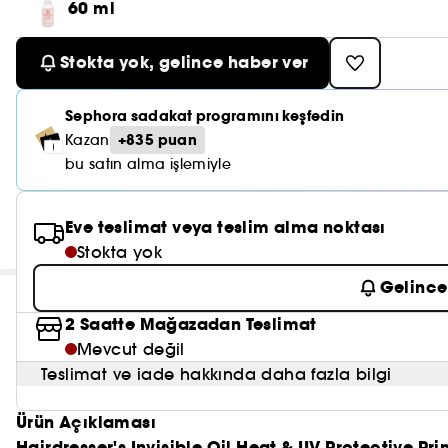
60 ml
Stokta yok, gelince haber ver
Sephora sadakat programını keşfedin
+835 puan
Kazan
bu satın alma işlemiyle
Eve teslimat veya teslim alma noktası
Stokta yok
Gelince
2 Saatte Mağazadan Teslimat
Mevcut değil
Teslimat ve iade hakkında daha fazla bilgi
Ürün Açıklaması
Hairdresser's Invisible Oil Heat & UV Protective Pri