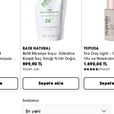
BADE NATURAL
YEPODA
d
Refill Biberiye Suyu- Dökülme
The Day Light – 
anmayan
Karşııtı Saç Toniği %100 Doğal
Otu ve Niasinam
599,90 TL
1.690,00 TL
ve Saf
Yağsız Nemlendir
Yorum yok
2
Yorum
le
Sepete ekle
Sepete
Sıralama
En yeni