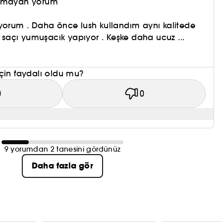
olmayan yorum
yorum . Daha önce lush kullandım aynı kalitede
açı yumuşacık yapıyor . Keşke daha ucuz ...
çin faydalı oldu mu?
0
0
9 yorumdan 2 tanesini gördünüz
Daha fazla gör