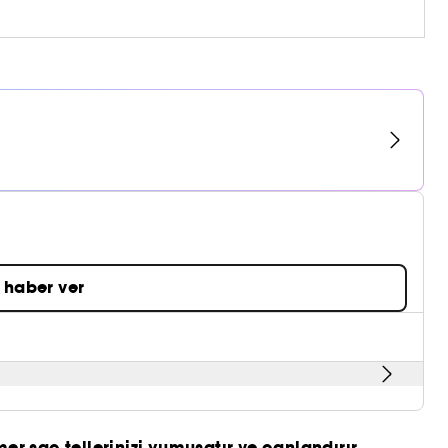
 haber ver
mer saç tellerinizi yumuşatır ve canlandırır.