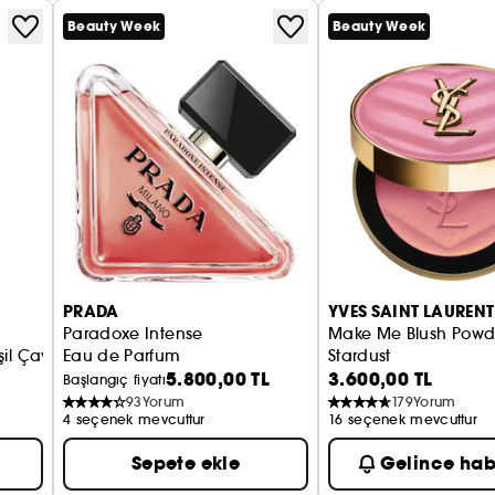
Beauty Week
Beauty Week
PRADA
YVES SAINT LAURENT
Paradoxe Intense
Make Me Blush Powd
şil Çay İçeren Yüz Spreyi
Eau de Parfum
Stardust
5.800,00 TL
3.600,00 TL
Allık
Başlangıç fiyatı
93
Yorum
179
Yorum
4 seçenek mevcuttur
16 seçenek mevcuttur
Sepete ekle
Gelince hab