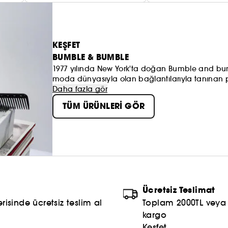
KEŞFET
BUMBLE & BUMBLE
1977 yılında New York'ta doğan Bumble and bumb
moda dünyasıyla olan bağlantılarıyla tanınan p
çok büyüdü ve gelişti ancak cesaretini korumay
Daha fazla gör
saç şekillendiricileri, saç spreyleri... Tüm ürünl
TÜM ÜRÜNLERİ GÖR
olsun saçlarınıza değer katmak ve stil vermek iç
çalışmalarından ilham almıştır.
Ücretsiz Teslimat
risinde ücretsiz teslim al
Toplam 2000TL veya S
kargo
Keşfet