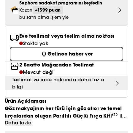
Nemlendirici Bakım
Sephora sadakat programını keşfedin
Maske
Okyanus Esansı
Karma ve Yağlı Saçlar
CHAMPO
SOL DE JANEIRO
+1599 puan
Kazan
Saç Bakım Setleri
SUPERGOOP!
Matlaştırıcı Bakım
Cilt & Makyaj Temizleyiciler
Kuru Saç Bakımı
bu satın alma işlemiyle
GHD
SUMMER FRIDAYS
GISOU
Kızarıklık için Bakım
Cilt Bakım Setleri
LE MONDE GOURMAND
ERBORIAN
Eve teslimat veya teslim alma noktası
OUAI
Sıkılaştırıcı ve Lifting Etkili Bakım
Stokta yok
OLAPLEX
AMIKA
Gelince haber ver
Cilt Tonu Eşitsizliği için Bakım
KÉRASTASE
2 Saatte Mağazadan Teslimat
KAYALI
Gözenek Karşıtı
Mevcut değil
TANGLE TEEZER
LE MONDE GOURMAND
Teslimat ve iade hakkında daha fazla
Işıltı Veren Bakım
bilgi
GISOU
Ürün Açıklaması
K18
Göz makyajının her türü için göz alıcı ve temel
KAYALI
(1)
fırçalardan oluşan Parıltılı Güçlü Fırça Kiti
ile
Daha fazla
ışıltıyı güçlendirin ve yapay elmasların dünyasına
ARMANI
dalın. SEPHORA COLLECTION Instagram topluluğu