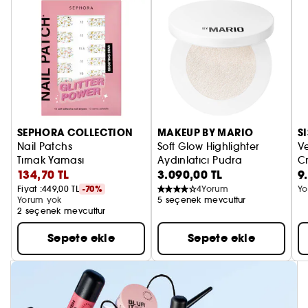
SEPHORA COLLECTION
MAKEUP BY MARIO
S
Nail Patchs
Soft Glow Highlighter
Ve
Tırnak Yaması
Aydınlatıcı Pudra
C
134,70 TL
3.090,00 TL
9
V
Fiyat :
449,00 TL
-70%
4
Yorum
Yo
Yorum yok
5 seçenek mevcuttur
2 seçenek mevcuttur
Sepete ekle
Sepete ekle