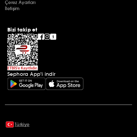
Çerez Ayarları
İletişim
Bizi takip et
Sephora App'i indir
Ek açıklamalar
Türkiye