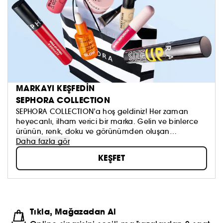
MARKAYI KEŞFEDİN
SEPHORA COLLECTION
SEPHORA COLLECTION’a hoş geldiniz! Her zaman
heyecanlı, ilham verici bir marka. Gelin ve binlerce
ürünün, renk, doku ve görünümden oluşan
koleksiyonumuzu keşfedin. Dilediğinizi sürmeye, kendi
Daha fazla gör
güzellik anlayışınızı oluşturmaya ve hepsinden de
KEŞFET
öte, aynada gördüklerinizi sevmeye çekinmeyin!
Topla, oyna ve paylaş #sephoracollection
Tıkla, Mağazadan Al