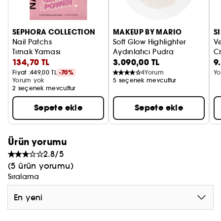
- Bu ambalaj tekrar kullanılabilir: Fırçalarınızı
tozdan uzak tutarak ona ikinci bir hayat verin.
SEPHORA COLLECTION
MAKEUP BY MARIO
S
Nail Patchs
Soft Glow Highlighter
Ve
Tırnak Yaması
Aydınlatıcı Pudra
C
134,70 TL
3.090,00 TL
9
V
Fiyat :
449,00 TL
-70%
4
Yorum
Yo
Yorum yok
5 seçenek mevcuttur
2 seçenek mevcuttur
Sepete ekle
Sepete ekle
Ürün yorumu
2.8/5
(5 ürün yorumu)
Sıralama
En yeni