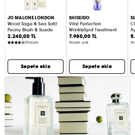
JO MALONE LONDON
SHISEIDO
S
Wood Sage & Sea Salt/
Vital Perfection
C
Peony Blush & Suede
WrinkleSpot Treatment
Ay
2.240,00 TL
7.980,00 TL
5
Seyahat Boy Cologne Seti
Yüksek Performanslı Bakım Ürü
2
Yorum
Yorum yok
Yo
Sepete ekle
Sepete ekle