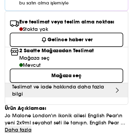
Nemlendirici Bakım
bu satın alma işlemiyle
Maske
Okyanus Esansı
Karma ve Yağlı Saçlar
CHAMPO
SOL DE JANEIRO
Saç Bakım Setleri
SUPERGOOP!
Matlaştırıcı Bakım
Cilt & Makyaj Temizleyiciler
Kuru Saç Bakımı
GHD
Eve teslimat veya teslim alma noktası
SUMMER FRIDAYS
GISOU
Kızarıklık için Bakım
Stokta yok
Cilt Bakım Setleri
LE MONDE GOURMAND
ERBORIAN
OUAI
Gelince haber ver
Sıkılaştırıcı ve Lifting Etkili Bakım
OLAPLEX
2 Saatte Mağazadan Teslimat
AMIKA
Cilt Tonu Eşitsizliği için Bakım
Mağaza seç
KÉRASTASE
KAYALI
Mevcut
Gözenek Karşıtı
TANGLE TEEZER
Mağaza seç
LE MONDE GOURMAND
Işıltı Veren Bakım
Teslimat ve iade hakkında daha fazla
GISOU
bilgi
K18
Ürün Açıklaması
KAYALI
Jo Malone London'ın ikonik ailesi English Pear'ın
yeni 2x9ml seyahat seti ile tanışın. English Pear &
ARMANI
Freesia ve English Pear & Sweet Pea meyve ve
Daha fazla