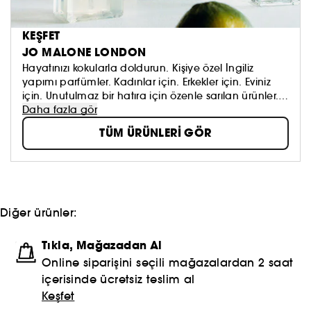
KEŞFET
JO MALONE LONDON
Hayatınızı kokularla doldurun. Kişiye özel İngiliz
yapımı parfümler. Kadınlar için. Erkekler için. Eviniz
için. Unutulmaz bir hatıra için özenle sarılan ürünler.
Kendi imzanızı oluşturun. Saf bir stil. İnce zevk ve sıra
Daha fazla gör
dışı anlayışla tasarlanmıştır. Cesaret dokunuşuyla
TÜM ÜRÜNLERİ GÖR
zarafeti bir araya getirir. Zamansız ve zarif... fakat her
zaman bir tutam çekicilik, neşe ve hayal gücüyle.
Diğer ürünler:
Tıkla, Mağazadan Al
Online siparişini seçili mağazalardan 2 saat
içerisinde ücretsiz teslim al
Keşfet