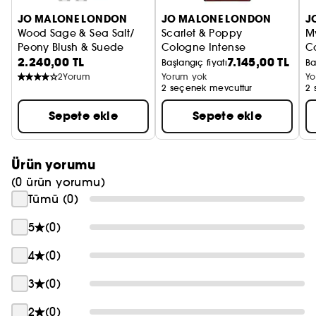
JO MALONE LONDON
JO MALONE LONDON
J
Wood Sage & Sea Salt/
Scarlet & Poppy
M
Peony Blush & Suede
Cologne Intense
C
2.240,00 TL
7.145,00 TL
Seyahat Boy Cologne Seti
Başlangıç fiyatı
Ba
2
Yorum
Yorum yok
Yo
2 seçenek mevcuttur
2 
Sepete ekle
Sepete ekle
Ürün yorumu
(0 ürün yorumu)
Tümü (0)
5
(0)
4
(0)
3
(0)
2
(0)