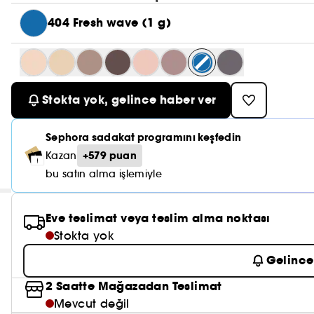
404 Fresh wave (1 g)
Stokta yok, gelince haber ver
Sephora sadakat programını keşfedin
+579 puan
Kazan
bu satın alma işlemiyle
Eve teslimat veya teslim alma noktası
Stokta yok
Gelince
2 Saatte Mağazadan Teslimat
Mevcut değil