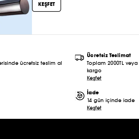
ve paylaş #sephoracollection
KEŞFET
Ücretsiz Teslimat
risinde ücretsiz teslim al
Toplam 2000TL veya S
kargo
Keşfet
İade
14 gün içinde iade
Keşfet