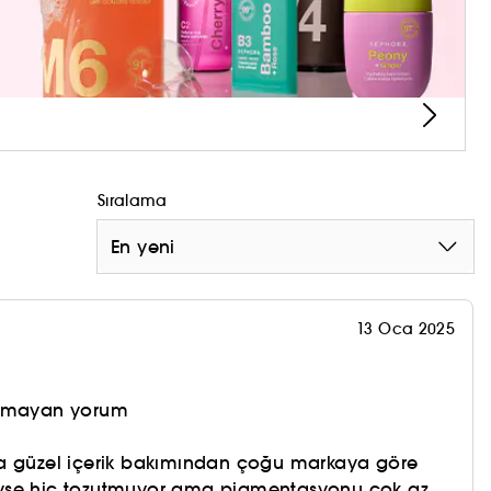
Sıralama
En yeni
13 Oca 2025
olmayan yorum
a güzel içerik bakımından çoğu markaya göre
yse hiç tozutmuyor ama pigmentasyonu çok az.