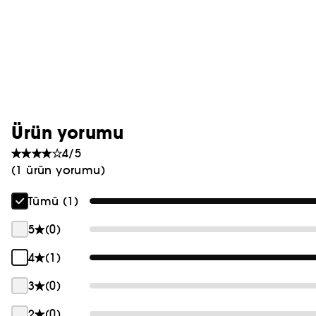
PRADA
CHLOÉ
JEAN PAUL GAULTIER
Ürün yorumu
4/5
(1 ürün yorumu)
Tümü (1)
5
(0)
4
(1)
3
(0)
2
(0)