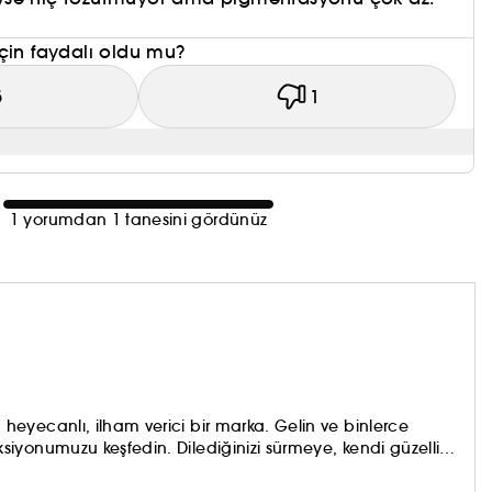
çin faydalı oldu mu?
5
1
1 yorumdan 1 tanesini gördünüz
eyecanlı, ilham verici bir marka. Gelin ve binlerce
iyonumuzu keşfedin. Dilediğinizi sürmeye, kendi güzellik
aynada gördüklerinizi sevmeye çekinmeyin! Topla, oyna