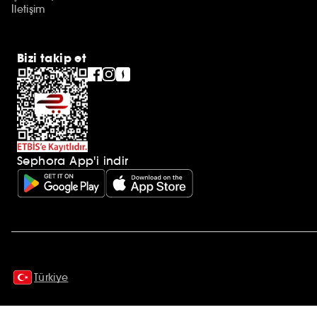
İletişim
Bizi takip et
Sephora App'i indir
Ek açıklamalar
Türkiye