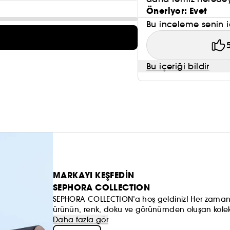
Öneriyor: Evet
Bu inceleme senin i
Bu içeriği bildir
MARKAYI KEŞFEDİN
SEPHORA COLLECTION
SEPHORA COLLECTION’a hoş geldiniz! Her zaman h
ürünün, renk, doku ve görünümden oluşan koleks
anlayışınızı oluşturmaya ve hepsinden de öte, 
Daha fazla gör