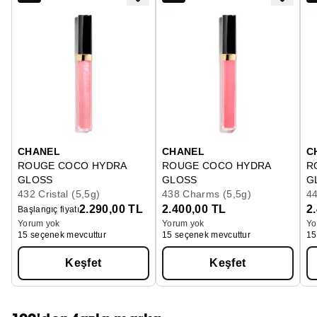
CHANEL
CHANEL
C
ROUGE COCO HYDRA
ROUGE COCO HYDRA
R
GLOSS
GLOSS
G
Hydrating And Smoothing High-shine Lipgloss
432 Cristal (5,5g)
Hydrating And Smoothing High-s
438 Charms (5,5g)
Hy
44
2.290,00 TL
2.400,00 TL
2
Başlangıç fiyatı
Yorum yok
Yorum yok
Yo
15 seçenek mevcuttur
15 seçenek mevcuttur
15
Keşfet
Keşfet