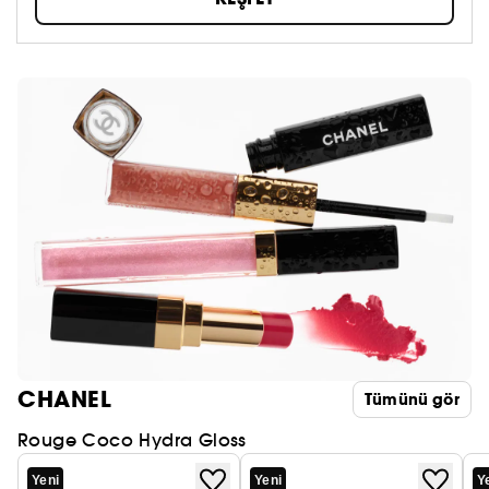
CHANEL
Tümünü gör
Rouge Coco Hydra Gloss
Yeni
Yeni
Y