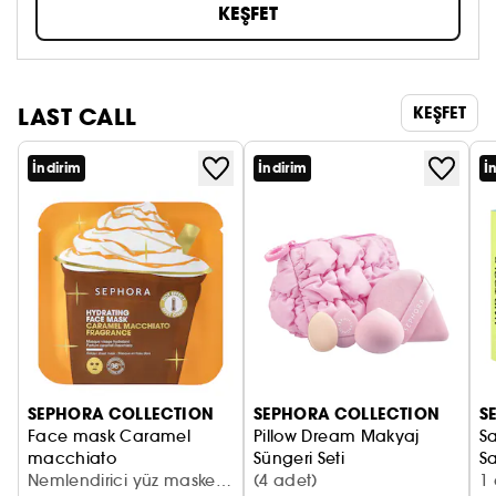
KEŞFET
LAST CALL
KEŞFET
İndirim
İndirim
İ
SEPHORA COLLECTION
SEPHORA COLLECTION
S
Face mask Caramel
Pillow Dream Makyaj
Sa
macchiato
Süngeri Seti
S
Karamel macchiato yüz maskesi
Nemlendirici yüz maskesi
Cilt Süngeri Seti
(4 adet)
1