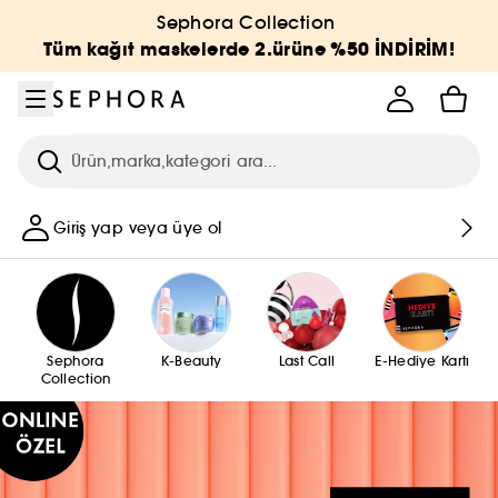
Menüye git
Ana içeriğe git
Alt bilgiye git
Sephora Collection
Tüm kağıt maskelerde 2.ürüne %50 İNDİRİM!
Arama
Giriş yap veya üye ol
Sephora
K-Beauty
Last Call
E-Hediye Kartı
Collection