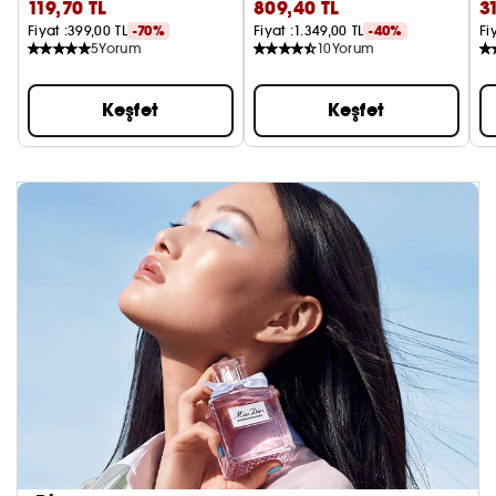
119,70 TL
809,40 TL
3
(1 adet)
Fiyat :
399,00 TL
-70%
Fiyat :
1.349,00 TL
-40%
Fi
5
Yorum
10
Yorum
Keşfet
Keşfet