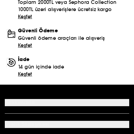
Toplam 2000TL veya Sephora Collection
1000TL üzeri alışverişlere ücretsiz kargo
Keşfet
Güvenli Ödeme
Güvenli ödeme araçları ile alışveriş
Keşfet
İade
14 gün içinde iade
Keşfet
Hakkımızda
Mağazalar
Profil Bilgilerim
Üyelik Sözleşmesi
Siparişlerim
Sephora Kart