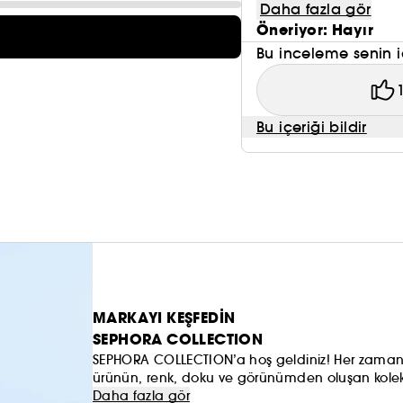
Daha fazla gör
Öneriyor: Hayır
Bu inceleme senin i
Bu içeriği bildir
MARKAYI KEŞFEDİN
SEPHORA COLLECTION
SEPHORA COLLECTION’a hoş geldiniz! Her zaman h
ürünün, renk, doku ve görünümden oluşan koleks
anlayışınızı oluşturmaya ve hepsinden de öte, 
Daha fazla gör