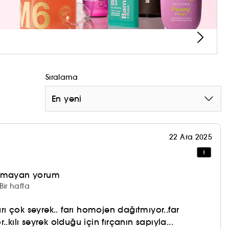
şımla oluşturuldu. Doğal kılların yumuşaklığını ve
pılmıştır. Sap %40 pirinç kabuğu atığı ve %60
oşet tüm makyaj malzemelerinizi ve fırçalarınızı
Sıralama
En yeni
22 Ara 2025
olmayan yorum
Bir hafta
 çok seyrek.. farı homojen dağıtmıyor..far
.kılı seyrek olduğu için fırçanın sapıyla...