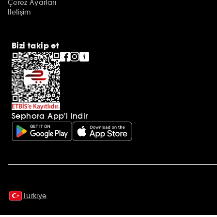
Çerez Ayarları
İletişim
Bizi takip et
Sephora App'i indir
Ek açıklamalar
Türkiye