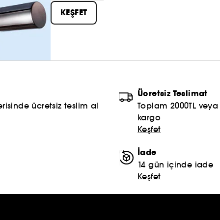
ve paylaş #sephoracollection
KEŞFET
Ücretsiz Teslimat
risinde ücretsiz teslim al
Toplam 2000TL veya S
kargo
Keşfet
İade
14 gün içinde iade
Keşfet