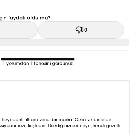
çin faydalı oldu mu?
1
0
1 yorumdan 1 tanesini gördünüz
eyecanlı, ilham verici bir marka. Gelin ve binlerce
iyonumuzu keşfedin. Dilediğinizi sürmeye, kendi güzellik
aynada gördüklerinizi sevmeye çekinmeyin! Topla, oyna