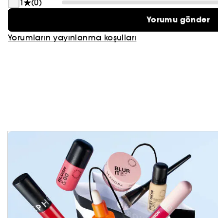
1
(0)
Yorumu gönder
Yorumların yayınlanma koşulları