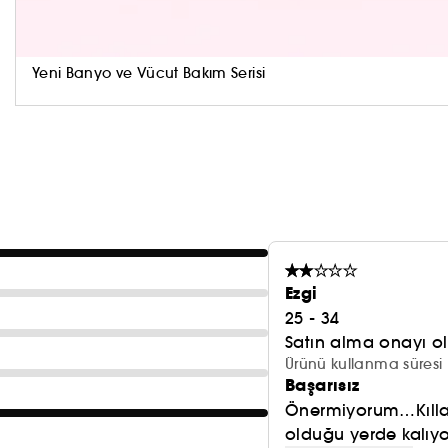
Essentielle Fırça Koleksiyonu daha sorumlu bir yakla
hassasiyetini taklit etmek üzere sentetik kıllardan ya
oranında geri dönüştürülmüş plastik içerir. Plastik p
Yeni Banyo ve Vücut Bakım Serisi
saklamak için kullanılabilir.
Ezgi
25 - 34
Satın alma onayı 
Ürünü kullanma süresi 
Başarısız
Önermiyorum…Kılları
olduğu yerde kalıyor.