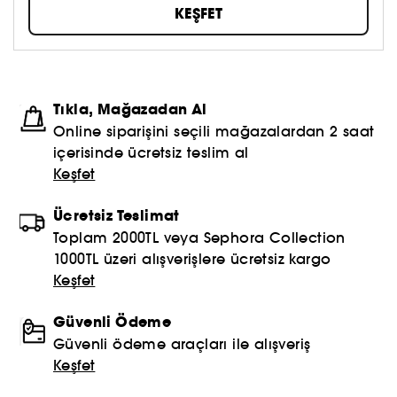
güzellik anlayışınızı oluşturmaya ve hepsinden de
KEŞFET
öte, aynada gördüklerinizi sevmeye çekinmeyin!
Topla, oyna ve paylaş #sephoracollection
Tıkla, Mağazadan Al
Online siparişini seçili mağazalardan 2 saat
içerisinde ücretsiz teslim al
Keşfet
Ücretsiz Teslimat
Toplam 2000TL veya Sephora Collection
1000TL üzeri alışverişlere ücretsiz kargo
Keşfet
Güvenli Ödeme
Güvenli ödeme araçları ile alışveriş
Keşfet