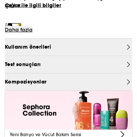
Çevre ile ilgili bilgiler
sağlar.
PRADA
CHLOÉ
Daha fazla
JEAN PAUL GAULTIER
Kullanım önerileri
Test sonuçları
Kompozisyonlar
Yeni Banyo ve Vücut Bakım Serisi