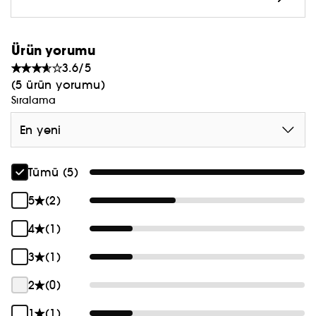
Ürün yorumu
3.6/5
(5 ürün yorumu)
Sıralama
En yeni
Tümü (5)
5
(2)
4
(1)
3
(1)
2
(0)
1
(1)