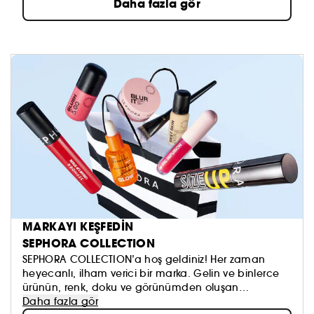
Daha fazla gör
MARKAYI KEŞFEDİN
SEPHORA COLLECTION
SEPHORA COLLECTION’a hoş geldiniz! Her zaman
heyecanlı, ilham verici bir marka. Gelin ve binlerce
ürünün, renk, doku ve görünümden oluşan
koleksiyonumuzu keşfedin. Dilediğinizi sürmeye, kendi
Daha fazla gör