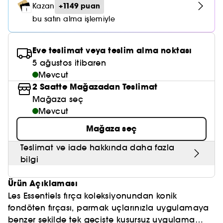
Nemlendirici Bakım
+1149 puan
Kazan
Maske
Okyanus Esansı
Karma ve Yağlı Saçlar
CHAMPO
SOL DE JANEIRO
Saç Bakım Setleri
bu satın alma işlemiyle
SUPERGOOP!
Matlaştırıcı Bakım
Cilt & Makyaj Temizleyiciler
Kuru Saç Bakımı
GHD
SUMMER FRIDAYS
GISOU
Kızarıklık için Bakım
Eve teslimat veya teslim alma noktası
Cilt Bakım Setleri
LE MONDE GOURMAND
ERBORIAN
5 ağustos itibaren
OUAI
Sıkılaştırıcı ve Lifting Etkili Bakım
Mevcut
OLAPLEX
2 Saatte Mağazadan Teslimat
AMIKA
Cilt Tonu Eşitsizliği için Bakım
Mağaza seç
KÉRASTASE
KAYALI
Mevcut
Gözenek Karşıtı
TANGLE TEEZER
Mağaza seç
LE MONDE GOURMAND
Işıltı Veren Bakım
GISOU
Teslimat ve iade hakkında daha fazla
bilgi
K18
Ürün Açıklaması
KAYALI
Les Essentiels fırça koleksiyonundan konik
fondöten fırçası, parmak uçlarınızla uygulamaya
ARMANI
benzer şekilde tek geçişte kusursuz uygulama