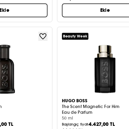
Ekle
Ekle
Beauty Week
HUGO BOSS
m
The Scent Magnetic For Him
Eau de Parfum
50 ml
,00 TL
4.427,00 TL
Başlangıç fiyatı