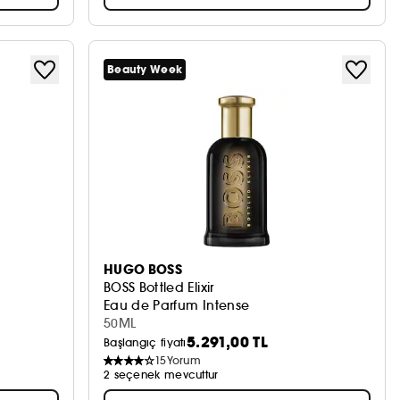
Beauty Week
HUGO BOSS
BOSS Bottled Elixir
Eau de Parfum Intense
50ML
5.291,00 TL
Başlangıç fiyatı
15
Yorum
2 seçenek mevcuttur