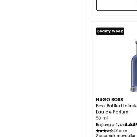
Beauty Week
HUGO BOSS
Boss Bottled Infinit
Eau de Parfum
50 ml
4.64
Başlangıç fiyatı
4
Yorum
2 seçenek mevcuttur