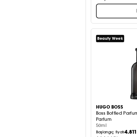
Beauty Week
HUGO BOSS
Boss Bottled Parfu
Parfum
50ml
4.811
Başlangıç fiyatı