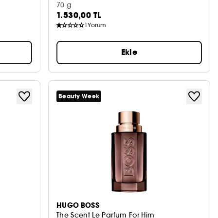
70 g
1.530,00 TL
1
Yorum
Ekle
Beauty Week
HUGO BOSS
The Scent Le Parfum For Him