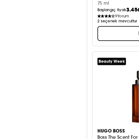
75 ml
3.45
Başlangıç fiyatı
9
Yorum
2 seçenek mevcuttur
Beauty Week
HUGO BOSS
Boss The Scent For