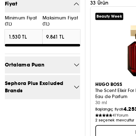
33 Ürün
Fiyat
Beauty Week
Minimum Fiyat
Maksimum Fiyat
(TL)
(TL)
Ortalama Puan
5/5
2
Sephora Plus Excluded
HUGO BOSS
Brands
The Scent Elixir For
4/5
15
Eau de Parfum
30 ml
Hayır
33
3/5
25
4.25
Başlangıç fiyatı
41
Yorum
2/5
25
2 seçenek mevcuttur
1/5
27