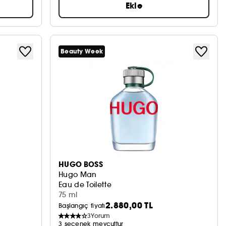
Ekle
Beauty Week
HUGO BOSS
Hugo Man
Eau de Toilette
75 ml
2.880,00 TL
Başlangıç fiyatı
3
Yorum
3 seçenek mevcuttur