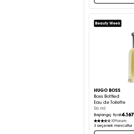
Beauty Week
HUGO BOSS
Boss Bottled
Eau de Toilette
50 ml
4.167
Başlangıç fiyatı
10
Yorum
3 seçenek mevcuttur