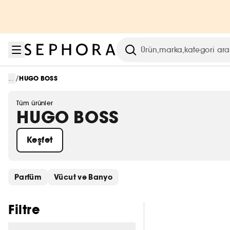
Menüye git
Ana içeriğe git
Alt bilgiye git
Arama
/
...
HUGO BOSS
Tüm ürünler
HUGO BOSS
Keşfet
Hızlı bağlantıları atla
Parfüm
Vücut ve Banyo
Filtreleri atla
Filtre