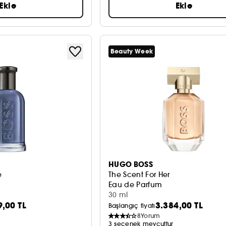
Ekle
Ekle
Beauty Week
HUGO BOSS
e
The Scent For Her
Eau de Parfum
30 ml
9,00 TL
3.384,00 TL
Başlangıç fiyatı
8
Yorum
3 seçenek mevcuttur