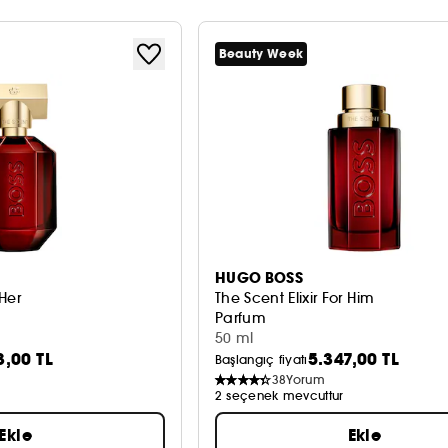
Beauty Week
HUGO BOSS
 Her
The Scent Elixir For Him
Parfum
50 ml
3,00 TL
5.347,00 TL
Başlangıç fiyatı
38
Yorum
2 seçenek mevcuttur
Ekle
Ekle