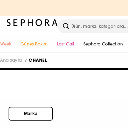
 Week
Güneş Bakım
Last Call
Sephora Collection
CHANEL
Ana sayfa
Marka