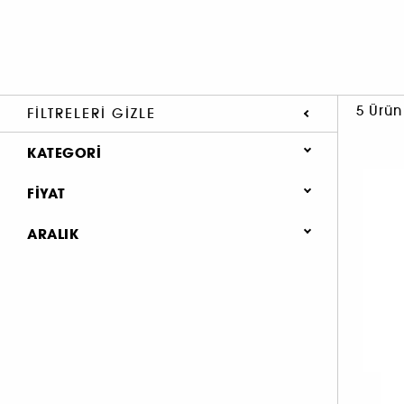
5 Ürün
FILTRELERI GIZLE
KATEGORI
MARKALAR
FIYAT
A'DAN Z'YE MARKALAR
ARALIK
CHANEL
SAÇ (5)
CHANCE (1)
ŞAMPUAN & SAÇ KREMI (5)
CHANCE EAU TENDRE (1)
COCO MADEMOISELLE (1)
N°5 (1)