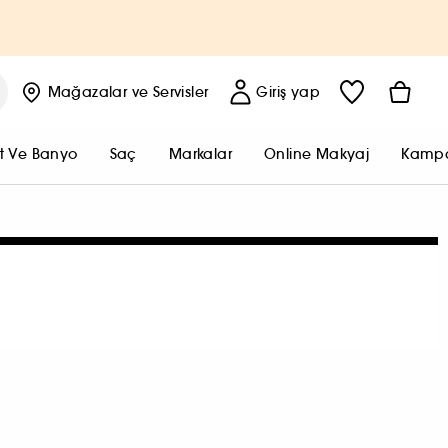
Mağazalar
ve Servisler
Giriş yap
t Ve Banyo
Saç
Markalar
Online Makyaj
Kampa