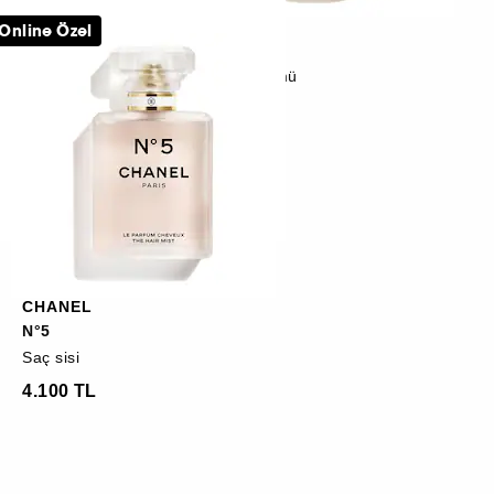
CHANEL
Online Özel
DRE
CHANCE
Saç Parfümü
4.100 TL
CHANEL
N°5
Saç sisi
4.100 TL