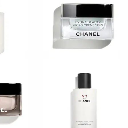
8.200 TL
CHANEL
HYDRA BEAUTY
Aydınlatıcı Nemlendirici Göz Krem
3.900 TL