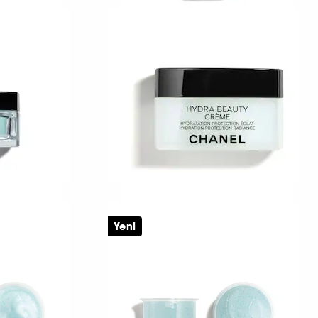
CHANEL
CRO
HYDRA BEAUTY CAMELLIA
WATER CREAM
Aydınlatıcı Ve Nemlendirici Losyon
1
3.300 TL
CHANEL
Yeni
CRO GEL
HYDRA BEAUTY CRÈME
Parlaklık Koruyan Nemlendirici Krem
Güçlendi̇rme, Yeni̇leme Ve Nemlendi̇rme Etki̇si̇
4.050 TL