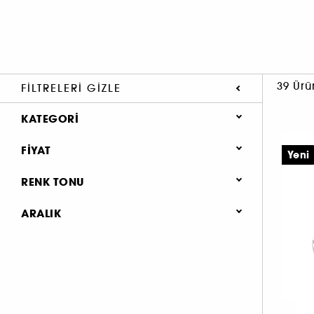
39 Ürü
FILTRELERI GIZLE
KATEGORI
MARKALAR
FIYAT
Yeni
A'DAN Z'YE MARKALAR
RENK TONU
CHANEL
CILT BAKIMI
ARALIK
BAKIM TÜRÜ (39)
N°1 DE CHANEL (3)
GÜNDÜZ KREMI (18)
PEMBE (1)
TRANSPARAN
YEŞIL (1)
GECE KREMI (2)
(2)
SERUM (6)