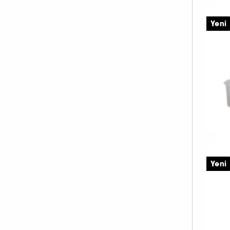
DUDAK BAKIMI (4)
C
GÖZ ÇEVRESI (7)
Yeni
L
BOYUN ÇIZGISI BAKIMI (1)
5
ENDIŞE ODAKLI BAKIM (1)
SCRUB VE PEELING (2)
C
Yeni
H
CR
Ye
Etk
4