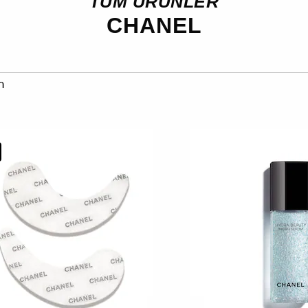
TÜM ÜRÜNLER
CHANEL
n