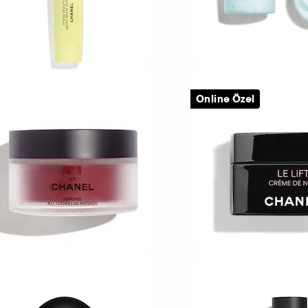
HANEL
CHANEL
Online Özel
YDRA BEAUTY MICRO
HYDRA BEAUTY MI
ÉRUM LÈVRES
CRÈME
Yoğun Yeni̇leme Ve Nemlendi̇rme Etki̇si̇
.280 TL
5.500 TL
HANEL
CHANEL
°1 DE CHANEL RED
LE LIFT
AMELLIA CREAM
Gece Kremi