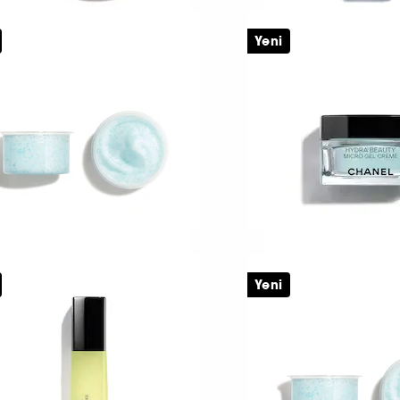
HANEL
CHANEL
Yeni
E LIFT FLASH EYE
HYDRA BEAUTY MI
SERUM
Smooths – Firms – Tightening Effect
.460 TL
2
5.650 TL
HANEL
CHANEL
Yeni
YDRA BEAUTY MICRO
HYDRA BEAUTY MI
ÈME REFİL- Güçlendi̇rme,
CRÈME
ni̇leme Ve Nemlendi̇rme
i̇si̇
5.500 TL
.800 TL