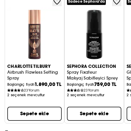
Sadece Sephora'da
S
CHARLOTTE TILBURY
SEPHORA COLLECTION
S
Airbrush Flawless Setting
Spray Fixateur
G
Spray
Makyaj Sabitleyici Sprey
Sp
1.890,00 TL
759,00 TL
Mat Makyaj Sabitleyici Sprey
Pa
Başlangıç fiyatı
Başlangıç fiyatı
Ba
23
Yorum
23
Yorum
2 seçenek mevcuttur
2 seçenek mevcuttur
2 
Sepete ekle
Sepete ekle