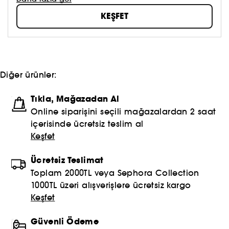
güzellik anlayışınızı oluşturmaya ve hepsinden de
KEŞFET
öte, aynada gördüklerinizi sevmeye çekinmeyin!
Topla, oyna ve paylaş #sephoracollection
Diğer ürünler:
Tıkla, Mağazadan Al
Online siparişini seçili mağazalardan 2 saat
içerisinde ücretsiz teslim al
Keşfet
Ücretsiz Teslimat
Toplam 2000TL veya Sephora Collection
1000TL üzeri alışverişlere ücretsiz kargo
Keşfet
Güvenli Ödeme