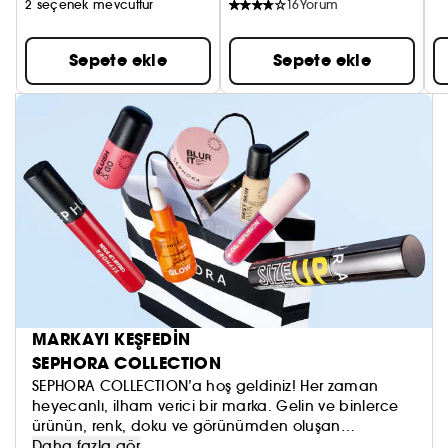
2 seçenek mevcuttur
16
Yorum
Sepete ekle
Sepete ekle
MARKAYI KEŞFEDİN
SEPHORA COLLECTION
SEPHORA COLLECTION’a hoş geldiniz! Her zaman
heyecanlı, ilham verici bir marka. Gelin ve binlerce
ürünün, renk, doku ve görünümden oluşan
koleksiyonumuzu keşfedin. Dilediğinizi sürmeye, kendi
Daha fazla gör