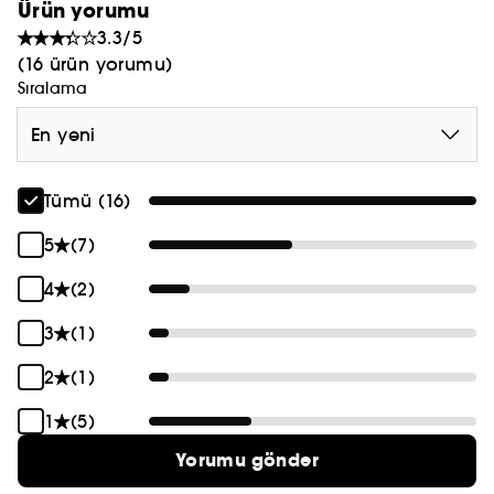
Ürün yorumu
3.3/5
(16 ürün yorumu)
Sıralama
En yeni
Tümü (16)
5
(7)
4
(2)
3
(1)
2
(1)
1
(5)
Yorumu gönder