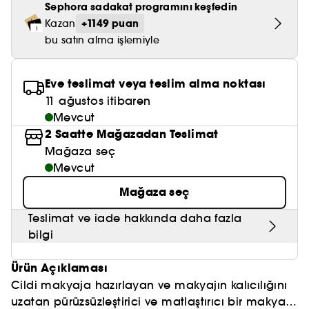
Nemlendirici Bakım
Sephora sadakat programını keşfedin
Maske
Okyanus Esansı
Karma ve Yağlı Saçlar
CHAMPO
SOL DE JANEIRO
+1149 puan
Kazan
Saç Bakım Setleri
SUPERGOOP!
Matlaştırıcı Bakım
Cilt & Makyaj Temizleyiciler
Kuru Saç Bakımı
bu satın alma işlemiyle
GHD
SUMMER FRIDAYS
GISOU
Kızarıklık için Bakım
Cilt Bakım Setleri
LE MONDE GOURMAND
ERBORIAN
Eve teslimat veya teslim alma noktası
OUAI
Sıkılaştırıcı ve Lifting Etkili Bakım
11 ağustos itibaren
OLAPLEX
Mevcut
AMIKA
Cilt Tonu Eşitsizliği için Bakım
2 Saatte Mağazadan Teslimat
KÉRASTASE
KAYALI
Mağaza seç
Gözenek Karşıtı
Mevcut
TANGLE TEEZER
LE MONDE GOURMAND
Işıltı Veren Bakım
Mağaza seç
GISOU
Teslimat ve iade hakkında daha fazla
K18
bilgi
KAYALI
Ürün Açıklaması
Cildi makyaja hazırlayan ve makyajın kalıcılığını
ARMANI
uzatan pürüzsüzleştirici ve matlaştırıcı bir makyaj