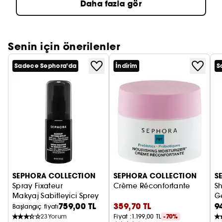
Daha fazla gör
Senin için önerilenler
Sadece Sephora'da
İndirim
S
SEPHORA COLLECTION
SEPHORA COLLECTION
S
Spray Fixateur
Crème Réconfortante
S
Makyaj Sabitleyici Sprey
G
759,00 TL
359,70 TL
9
Şe
Başlangıç fiyatı
23
Yorum
Fiyat :
1.199,00 TL
-70%