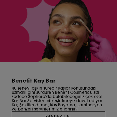
sunmak amacıyla kullanılır.​
İzleyici ölçüm çerezleri :
Sitemizin performansını
iyileştirmek için sitemizi ziyaret edenlerin sayısı ve
tarama alışkanlıkları hakkında istatistikler
derlememize olanak tanırlar.​
Çevrimiçi ödemeleri güvence altına alma amaçlı
çerezler :
Dolandırıcılığı ve kimlik hırsızlığını
önlememizi sağlarlar.
Teknik çerezler dışındaki bu izleyicilerin yerleştirilmesi
ve işlenmesi için onayınız gerekir. Aşağıdaki
"seçimlerimi özelleştir" düğmesini kullanarak bu
çerezlerin yerleştirilmesiyle ilgili tercihlerinizi
özelleştirebilir veya "tümünü kabul et" veya "tümünü
Benefit Kaş Bar
reddet" seçeneklerinden faydalanabilirsiniz. Onayınızı
istediğiniz zaman geri çekebilirsiniz. Kullanılan
40 seneyi aşkın süredir kaşlar konusundaki
uzmanlığını sürdüren Benefit Cosmetics, sizi
çerezler hakkında daha fazla bilgi almak istiyorsanız
sadece Sephora’da bulabileceğiniz çok özel
buraya tıklayınız.
Kaş Bar Servisleri’ni keşfetmeye davet ediyor.
Kaş Şekillendirme, Kaş Boyama, Laminasyon
ve benzeri servislerimizle tanışın!
RANDEVU AL