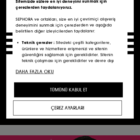
Sitemizde sizlere en iyi deneyimi sunmak için
çerezlerden faydalanıyoruz.​
SEPHORA ve ortakları, size en iyi çevrimiçi alışveriş
deneyimini sunmak için çerezlerden ve aşağıda
belirtilen diğer izleyicilerden faydalanır:​
Teknik çerezler :
Sitedeki çeşitli kategorilere,
Benefit Kaş Bar
ürünlere ve hizmetlere erişmenizi ve sitenin
güvenliğini sağlamak için gereklidirler. Sitenin
40 seneyi aşkın süredir kaşlar konusundaki
teknik çalışması için gereklidirler ve devre dışı
uzmanlığını sürdüren Benefit Cosmetics, sizi
sadece Sephora’da bulabileceğiniz çok özel
bırakılamazlar.​
Kaş Bar Servisleri’ni keşfetmeye davet ediyor.
DAHA FAZLA OKU
Kaş Şekillendirme, Kaş Boyama, Laminasyon
Kişiselleştirme çerezleri
:
Tercihlerinize en uygun
ve benzeri servislerimizle tanışın!
ürün, hizmet ve içeriği önererek size gelişmiş ve
TÜMÜNÜ KABUL ET
RANDEVU AL
kişiselleştirilmiş bir deneyimin yanı sıra profilinize
özel promosyon teklifleri sunmamıza yardımcı
olurlar.
Daha fazlası için
ÇEREZ AYARLARI
Sosyal ağ ve reklam çerezleri
:
Bunlar,
görüntülediğiniz sayfalara, tarama geçmişinize ve
etkileşim geçmişinize dayalı olarak üçüncü taraf
siteler ve sosyal ağlar dahil olmak üzere reklamlar
aracılığıyla beğenebileceğiniz içerikleri sizlere