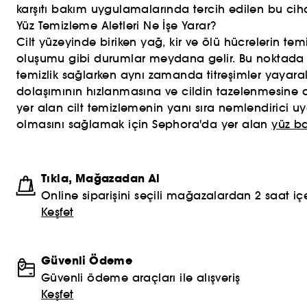
karşıtı bakım uygulamalarında tercih edilen bu ciha
Yüz Temizleme Aletleri Ne İşe Yarar?
Cilt yüzeyinde biriken yağ, kir ve ölü hücrelerin te
oluşumu gibi durumlar meydana gelir. Bu noktad
temizlik sağlarken aynı zamanda titreşimler yayarak
dolaşımının hızlanmasına ve cildin tazelenmesine de
yer alan cilt temizlemenin yanı sıra nemlendirici uyg
olmasını sağlamak için Sephora'da yer alan
yüz ba
Tıkla, Mağazadan Al
Online siparişini seçili mağazalardan 2 saat içe
Keşfet
Güvenli Ödeme
Güvenli ödeme araçları ile alışveriş
Keşfet