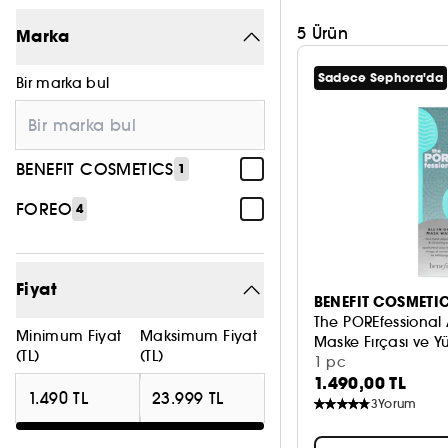
5 Ürün
Marka
Sadece Sephora'da
Bir marka bul
BENEFIT COSMETICS
1
FOREO
4
Fiyat
BENEFIT COSMETI
The POREfessional
Minimum Fiyat
Maksimum Fiyat
Maske Fırçası ve Y
(TL)
(TL)
1 pc
1.490,00 TL
3
Yorum