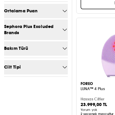
Ortalama Puan
4/5
1
Sephora Plus Excluded
Brands
3/5
1
Hayır
5
2/5
2
Bakım Türü
1/5
2
Canlandırıcı bakım
1
Cilt Tipi
Kırışıklık ve yaşlanma
3
karşıtı bakım
Her cilt tipi
3
FOREO
LUNA™ 4 Plus
Nemlendirici ve besleyici
Karma cilt
1
1
bakım
Hassas Ciltler
Yağlı cilt
1
23.999,00 TL
Sıkılaştırıcı bakım
2
Yorum yok
2 seçenek mevcuttur