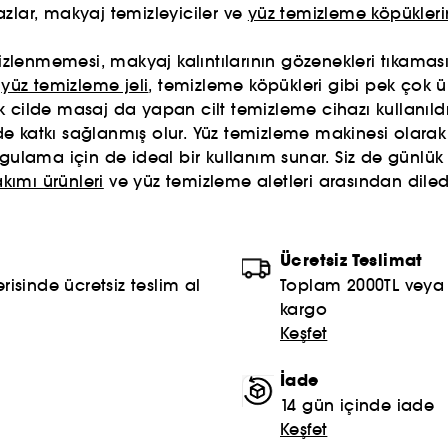
zlar, makyaj temizleyiciler ve
yüz temizleme köpükleri
mizlenmemesi, makyaj kalıntılarının gözenekleri tıkaması
a
yüz temizleme jeli
, temizleme köpükleri gibi pek çok 
 cilde masaj da yapan cilt temizleme cihazı kullanıldı
 katkı sağlanmış olur. Yüz temizleme makinesi olarak d
ulama için de ideal bir kullanım sunar. Siz de günlük ci
kımı ürünleri
ve yüz temizleme aletleri arasından dilediğ
Ücretsiz Teslimat
risinde ücretsiz teslim al
Toplam 2000TL veya S
kargo
Keşfet
İade
14 gün içinde iade
Keşfet