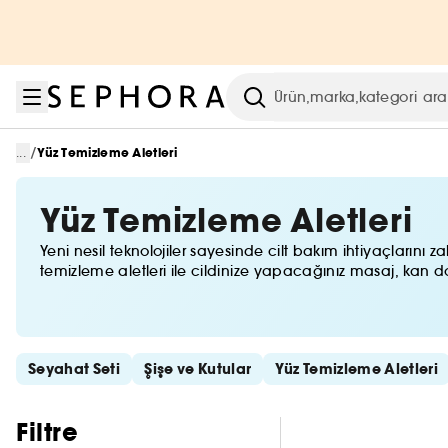
Menüye git
Ana içeriğe git
Alt bilgiye git
Arama
/
...
Yüz Temizleme Aletleri
Yüz Temizleme Aletleri
Yeni nesil teknolojiler sayesinde cilt bakım ihtiyaçlarını
temizleme aletleri ile cildinize yapacağınız masaj, kan 
Hızlı bağlantıları atla
Seyahat Seti
Şişe ve Kutular
Yüz Temizleme Aletleri
Filtreleri atla
Filtre