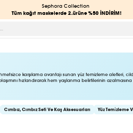
Sephora Collection
Tüm kağıt maskelerde 2.ürüne %50 İNDİRİM!
 zahmetsizce karşılama avantajı sunan yüz temizleme aletleri, cil
dolaşımını hızlandırarak hem yaşlanma belirtilerinin azalmasın
Cımbız, Cımbız Seti Ve Kaş Aksesuarları
Yüz Temi̇zleme V