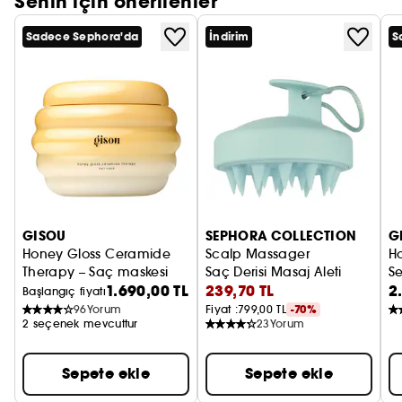
Senin için önerilenler
Sadece Sephora'da
İndirim
S
GISOU
SEPHORA COLLECTION
G
Honey Gloss Ceramide
Scalp Massager
Ho
Therapy – Saç maskesi
Saç Derisi Masaj Aleti
S
1.690,00 TL
239,70 TL
2
S
Başlangıç fiyatı
96
Yorum
Fiyat :
799,00 TL
-70%
2 seçenek mevcuttur
23
Yorum
Sepete ekle
Sepete ekle