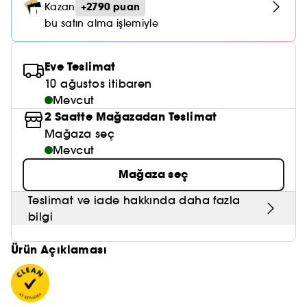
Nemlendirici Bakım
+2790 puan
Kazan
Maske
Okyanus Esansı
Karma ve Yağlı Saçlar
CHAMPO
SOL DE JANEIRO
bu satın alma işlemiyle
Saç Bakım Setleri
SUPERGOOP!
Matlaştırıcı Bakım
Cilt & Makyaj Temizleyiciler
Kuru Saç Bakımı
GHD
SUMMER FRIDAYS
GISOU
Kızarıklık için Bakım
Eve Teslimat
Cilt Bakım Setleri
LE MONDE GOURMAND
ERBORIAN
10 ağustos itibaren
OUAI
Sıkılaştırıcı ve Lifting Etkili Bakım
Mevcut
OLAPLEX
2 Saatte Mağazadan Teslimat
AMIKA
Cilt Tonu Eşitsizliği için Bakım
Mağaza seç
KÉRASTASE
KAYALI
Mevcut
Gözenek Karşıtı
TANGLE TEEZER
Mağaza seç
LE MONDE GOURMAND
Işıltı Veren Bakım
Teslimat ve iade hakkında daha fazla
GISOU
bilgi
K18
Ürün Açıklaması
KAYALI
ARMANI