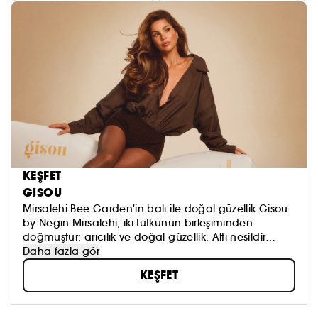
KEŞFET
GISOU
Mirsalehi Bee Garden'in balı ile doğal güzellik.Gisou
by Negin Mirsalehi, iki tutkunun birleşiminden
doğmuştur: arıcılık ve doğal güzellik. Altı nesildir
arıcılıkla uğraşan marka, Mirsalehi Bee Garden
Daha fazla gör
bahçesinde çevreye duyarlı bir şekilde yetiştirilen ve
KEŞFET
hasat edilen değerli içeriklerle formüle edilmiş
şampuanlar, saç maskeleri ve saç yağları gibi
benzersiz saç bakım ürünleri geliştirmektedir. Bal