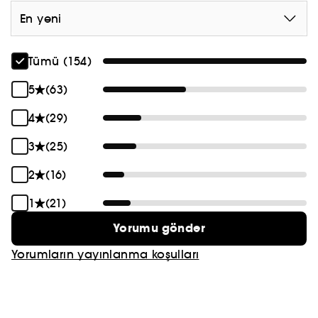
En yeni
Tümü (154)
5
(63)
4
(29)
3
(25)
2
(16)
1
(21)
Yorumu gönder
Yorumların yayınlanma koşulları