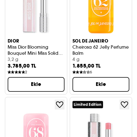
DIOR
SOL DE JANEIRO
Miss Dior Blooming
Cheirosa 62 Jelly Perfume
Bouquet Mini Miss Solid
Balm
Parfume
Katı Parfüm
3,2 g
Katı Parfüm
4 g
3.785,00 TL
1.855,00 TL
2
6
Ekle
Ekle
Limited Edition