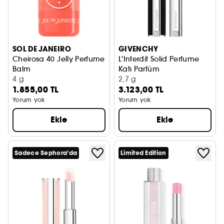
SOL DE JANEIRO
GIVENCHY
Cheirosa 40 Jelly Perfume
L'Interdit Solid Perfume
Balm
Katı Parfüm
Katı Parfüm
4 g
2,7 g
1.855,00 TL
3.123,00 TL
Yorum yok
Yorum yok
Ekle
Ekle
Sadece Sephora'da
Limited Edition