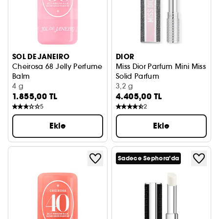
SOL DE JANEIRO
DIOR
Cheirosa 68 Jelly Perfume
Miss Dior Parfum Mini Miss
Balm
Solid Parfum
Katı Parfüm
4 g
Katı Parfüm
3,2 g
1.855,00 TL
4.405,00 TL
5
2
Ekle
Ekle
Sadece Sephora'da