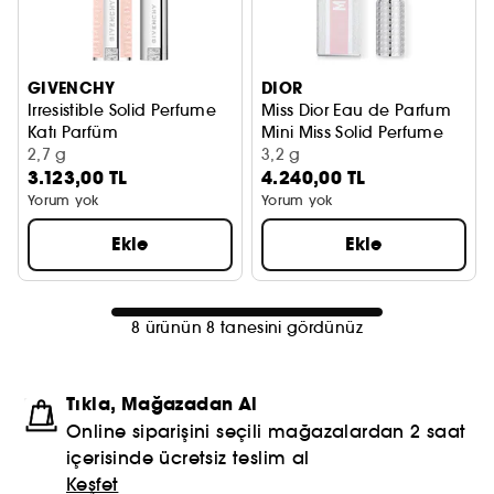
GIVENCHY
DIOR
Irresistible Solid Perfume
Miss Dior Eau de Parfum
Katı Parfüm
Mini Miss Solid Perfume
2,7 g
Katı Parfüm
3,2 g
3.123,00 TL
4.240,00 TL
Yorum yok
Yorum yok
Ekle
Ekle
8 ürünün 8 tanesini gördünüz
Tıkla, Mağazadan Al
Online siparişini seçili mağazalardan 2 saat
içerisinde ücretsiz teslim al
Keşfet