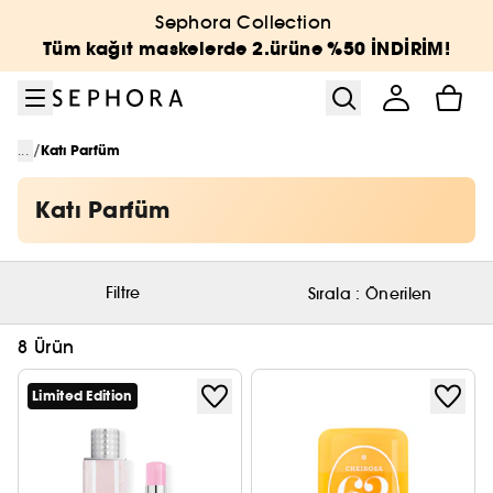
Menüye git
Ana içeriğe git
Alt bilgiye git
Sephora Collection
Tüm kağıt maskelerde 2.ürüne %50 İNDİRİM!
/
...
Katı Parfüm
Katı Parfüm
Filtre
Sırala :
Önerilen
8 Ürün
Limited Edition