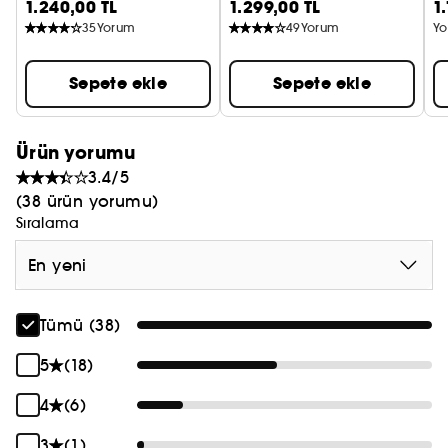
1.240,00 TL
1.299,00 TL
1
Saç Fırçası
Sa
azaltarak ve buklelerinizi koruyarak saçlarınızı
35
Yorum
49
Yorum
Yo
açmanıza yardımcı olur. - İnce ve kavisli sapı, size
tam bir kontrol imkanı sunarak bu fırçayı saç
Sepete ekle
Sepete ekle
bakım rutininizin vazgeçilemez bir parçası haline
getirecek.
Ürün yorumu
3.4/5
(38 ürün yorumu)
Sıralama
En yeni
Tümü (38)
5
(18)
4
(6)
3
(1)