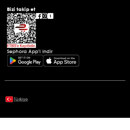
Bizi takip et
Sephora App'i indir
Ek açıklamalar
Türkiye