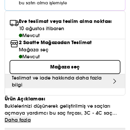
Nemlendirici Bakım
bu satın alma işlemiyle
Maske
Okyanus Esansı
Karma ve Yağlı Saçlar
CHAMPO
SOL DE JANEIRO
Saç Bakım Setleri
SUPERGOOP!
Matlaştırıcı Bakım
Cilt & Makyaj Temizleyiciler
Kuru Saç Bakımı
GHD
Eve teslimat veya teslim alma noktası
SUMMER FRIDAYS
GISOU
Kızarıklık için Bakım
10 ağustos itibaren
Cilt Bakım Setleri
LE MONDE GOURMAND
ERBORIAN
Mevcut
OUAI
Sıkılaştırıcı ve Lifting Etkili Bakım
2 Saatte Mağazadan Teslimat
OLAPLEX
Mağaza seç
AMIKA
Cilt Tonu Eşitsizliği için Bakım
Mevcut
KÉRASTASE
KAYALI
Gözenek Karşıtı
Mağaza seç
TANGLE TEEZER
LE MONDE GOURMAND
Teslimat ve iade hakkında daha fazla
Işıltı Veren Bakım
bilgi
GISOU
Ürün Açıklaması
K18
Buklelerinizi düşünerek geliştirilmiş ve saçları
KAYALI
açmaya yardımcı bu saç fırçası, 3C - 4C saç
tipine sahip olan herkes için ideal bir üründür.
(1)2 hafta süren kullanımın ardından 102 kadın
Daha fazla
ARMANI
Daha sert olan dişleri sayesinde bukleleriniz
kullanıcının değerlendirmesi.