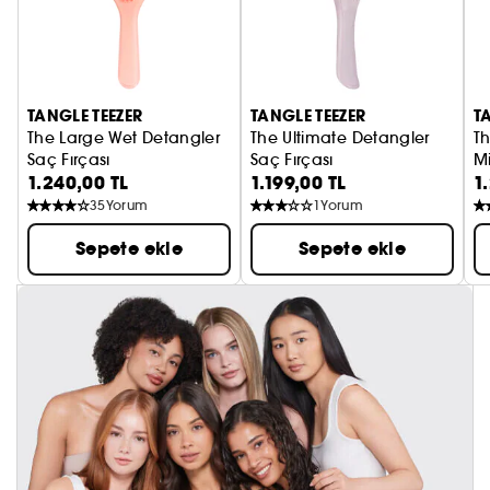
TANGLE TEEZER
TANGLE TEEZER
T
The Large Wet Detangler
The Ultimate Detangler
Th
Saç Fırçası
Saç Fırçası
Mi
1.240,00 TL
1.199,00 TL
1
Sa
35
Yorum
1
Yorum
Sepete ekle
Sepete ekle