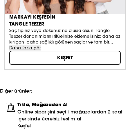
MARKAYI KEŞFEDİN
TANGLE TEEZER
Saç tipiniz veya dokunuz ne olursa olsun, Tangle
Teezer donanımlarını ritüelinize eklemelisiniz; daha az
kırılgan, daha sağlıklı görünen saçlar ve tam bir
özgüven sağlar.
Daha fazla gör
KEŞFET
Diğer ürünler:
Tıkla, Mağazadan Al
Online siparişini seçili mağazalardan 2 saat
içerisinde ücretsiz teslim al
Keşfet