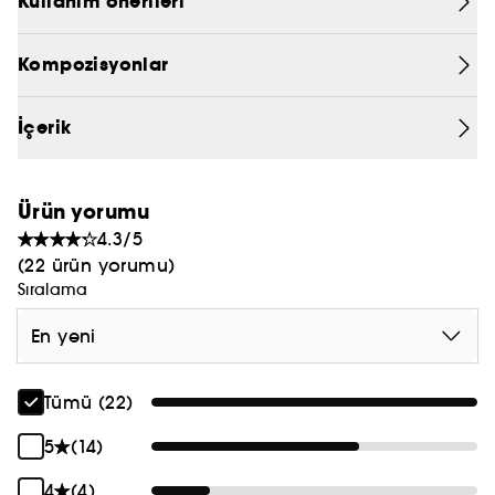
Kullanım önerileri
Copper ile saç açma rutininize zarafet ve
PRADA
parlaklık getirin.
Kompozisyonlar
CHLOÉ
JEAN PAUL GAULTIER
İçerik
Ürün yorumu
4.3/5
(22 ürün yorumu)
Sıralama
En yeni
Tümü (22)
5
(14)
4
(4)