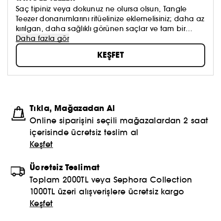
Saç tipiniz veya dokunuz ne olursa olsun, Tangle
Teezer donanımlarını ritüelinize eklemelisiniz; daha az
kırılgan, daha sağlıklı görünen saçlar ve tam bir
özgüven sağlar.
Daha fazla gör
KEŞFET
Tıkla, Mağazadan Al
Online siparişini seçili mağazalardan 2 saat
içerisinde ücretsiz teslim al
Keşfet
Ücretsiz Teslimat
Toplam 2000TL veya Sephora Collection
1000TL üzeri alışverişlere ücretsiz kargo
Keşfet