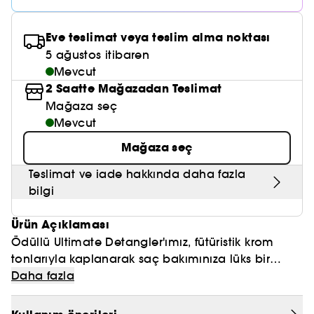
Nemlendirici Bakım
Maske
Okyanus Esansı
Karma ve Yağlı Saçlar
CHAMPO
SOL DE JANEIRO
Saç Bakım Setleri
SUPERGOOP!
Matlaştırıcı Bakım
Eve teslimat veya teslim alma noktası
Cilt & Makyaj Temizleyiciler
Kuru Saç Bakımı
GHD
SUMMER FRIDAYS
5 ağustos itibaren
GISOU
Kızarıklık için Bakım
Mevcut
Cilt Bakım Setleri
LE MONDE GOURMAND
ERBORIAN
2 Saatte Mağazadan Teslimat
OUAI
Sıkılaştırıcı ve Lifting Etkili Bakım
Mağaza seç
OLAPLEX
AMIKA
Mevcut
Cilt Tonu Eşitsizliği için Bakım
KÉRASTASE
Mağaza seç
KAYALI
Gözenek Karşıtı
Teslimat ve iade hakkında daha fazla
TANGLE TEEZER
LE MONDE GOURMAND
Işıltı Veren Bakım
bilgi
GISOU
Ürün Açıklaması
K18
Ödüllü Ultimate Detangler'ımız, fütüristik krom
tonlarıyla kaplanarak saç bakımınıza lüks bir
KAYALI
dokunuş katıyor. Üç özel metalik kaplama
Daha fazla
seçeneği olan Chrome Champagne Gold,
ARMANI
Chrome Chocolate Bronze ve Chrome Mauve