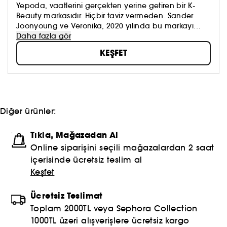
Yepoda, vaatlerini gerçekten yerine getiren bir K-
Beauty markasıdır. Hiçbir taviz vermeden. Sander
Joonyoung ve Veronika, 2020 yılında bu markayı
kurduklarından beri, güvenebileceğiniz özgün bir
Daha fazla gör
Kore yeniliği sunmayı kendilerine misyon edindiler.
KEŞFET
Diğer ürünler:
Tıkla, Mağazadan Al
Online siparişini seçili mağazalardan 2 saat
içerisinde ücretsiz teslim al
Keşfet
Ücretsiz Teslimat
Toplam 2000TL veya Sephora Collection
1000TL üzeri alışverişlere ücretsiz kargo