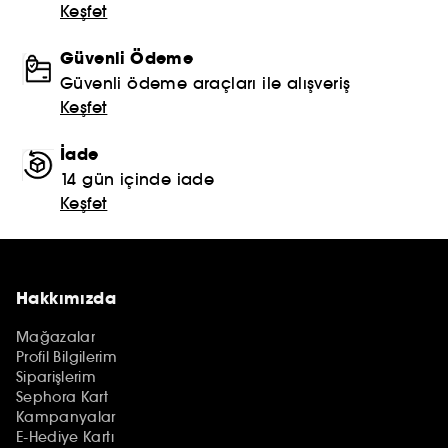
Keşfet
Güvenli Ödeme
Güvenli ödeme araçları ile alışveriş
Keşfet
İade
14 gün içinde iade
Keşfet
Hakkımızda
Mağazalar
Profil Bilgilerim
Siparişlerim
Sephora Kart
Kampanyalar
E-Hediye Kartı