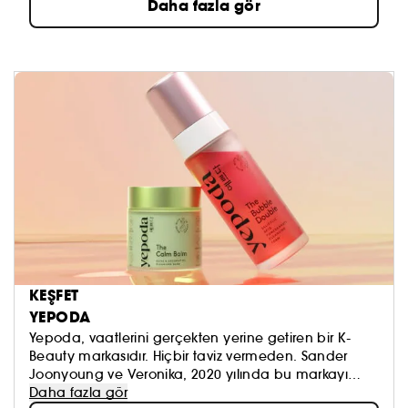
Daha fazla gör
KEŞFET
YEPODA
Yepoda, vaatlerini gerçekten yerine getiren bir K-
Beauty markasıdır. Hiçbir taviz vermeden. Sander
Joonyoung ve Veronika, 2020 yılında bu markayı
kurduklarından beri, güvenebileceğiniz özgün bir
Daha fazla gör