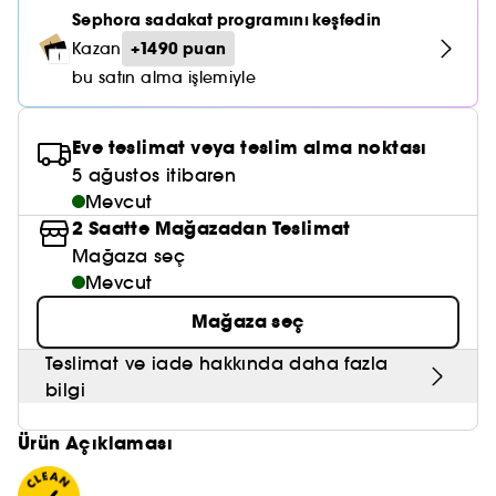
Nemlendirici Bakım
Maske
Okyanus Esansı
Karma ve Yağlı Saçlar
Sephora sadakat programını keşfedin
CHAMPO
SOL DE JANEIRO
Saç Bakım Setleri
SUPERGOOP!
+1490 puan
Kazan
Matlaştırıcı Bakım
Cilt & Makyaj Temizleyiciler
Kuru Saç Bakımı
GHD
bu satın alma işlemiyle
SUMMER FRIDAYS
GISOU
Kızarıklık için Bakım
Cilt Bakım Setleri
LE MONDE GOURMAND
ERBORIAN
OUAI
Eve teslimat veya teslim alma noktası
Sıkılaştırıcı ve Lifting Etkili Bakım
5 ağustos itibaren
OLAPLEX
AMIKA
Mevcut
Cilt Tonu Eşitsizliği için Bakım
2 Saatte Mağazadan Teslimat
KÉRASTASE
KAYALI
Gözenek Karşıtı
Mağaza seç
TANGLE TEEZER
Mevcut
LE MONDE GOURMAND
Işıltı Veren Bakım
Mağaza seç
GISOU
Teslimat ve iade hakkında daha fazla
K18
bilgi
KAYALI
Ürün Açıklaması
ARMANI