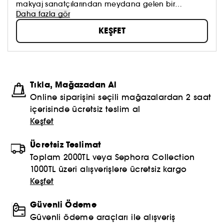
makyaj sanatçılarından meydana gelen bir
topluluktur. Markanın zenginliği çeşitlilik ve
Daha fazla gör
bireysellikten oluşuruyor ve herkesi kendi
KEŞFET
benzersizliğini ortaya çıkararak mükemmelleştirmeye
teşvik ediyor. Makyaj sanatçılarıyla olan özel ve
güçlü ilişkimizin temelini oluşturan MAKE UP FOR EVER
Akademilerimiz, her yıl 1.300'den fazla kişiye eğitim
veriyor. MAKE UP FOR EVER'da biz bir ekibiz, size
Tıkla, Mağazadan Al
hizmet veren bir ekibiz ve herkes için buradayız.
Online siparişini seçili mağazalardan 2 saat
içerisinde ücretsiz teslim al
Keşfet
Ücretsiz Teslimat
Toplam 2000TL veya Sephora Collection
1000TL üzeri alışverişlere ücretsiz kargo
Keşfet
Güvenli Ödeme
Güvenli ödeme araçları ile alışveriş