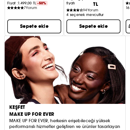
Fiyat :
1.499,00 TL
-50%
fiyatı
TL
7
Yorum
16
94
Yorum
4 seçenek mevcuttur
Sepete ekle
Sepete ekle
KEŞFET
MAKE UP FOR EVER
MAKE UP FOR EVER, herkesin erişebileceği yüksek
performanslı hizmetler geliştiren ve ürünler tasarlayan