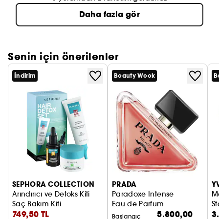
Daha fazla gör
Senin için önerilenler
İndirim
Beauty Week
B
SEPHORA COLLECTION
PRADA
Y
Arındırıcı ve Detoks Kiti
Paradoxe Intense
M
Saç Bakım Kiti
Eau de Parfum
St
749,50 TL
5.800,00
3
Al
Başlangıç