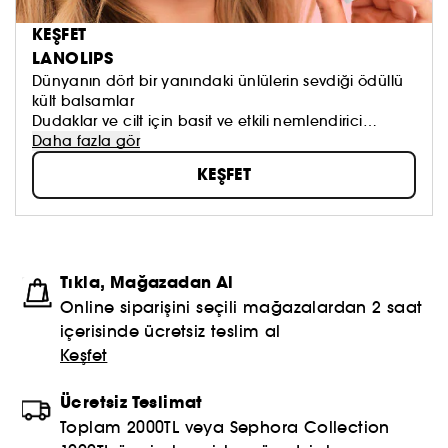
KEŞFET
LANOLIPS
Dünyanın dört bir yanındaki ünlülerin sevdiği ödüllü
kült balsamlar
Dudaklar ve cilt için basit ve etkili nemlendirici
bakım.
Daha fazla gör
Tüm Lanolips ürünleri, Leaping Bunny tarafından
KEŞFET
onaylanmış, sorumlu ve hayvansal acımasız
ürünlerdir.
Tıkla, Mağazadan Al
Online siparişini seçili mağazalardan 2 saat
içerisinde ücretsiz teslim al
Keşfet
Ücretsiz Teslimat
Toplam 2000TL veya Sephora Collection