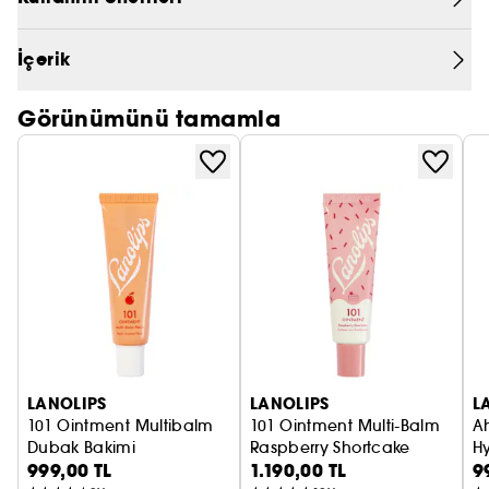
PRADA
İçerik
CHLOÉ
Görünümünü tamamla
JEAN PAUL GAULTIER
LANOLIPS
LANOLIPS
L
101 Ointment Multibalm
101 Ointment Multi-Balm
A
Dubak Bakimi
Raspberry Shortcake
Hy
999,00 TL
1.190,00 TL
9
Dudak Bakımı