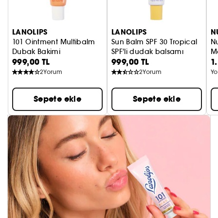
LANOLIPS
LANOLIPS
N
101 Ointment Multibalm
Sun Balm SPF 30 Tropical
Nu
Dubak Bakimi
SPF'li dudak balsamı
M
999,00 TL
999,00 TL
1
M
2
Yorum
2
Yorum
Yo
Sepete ekle
Sepete ekle