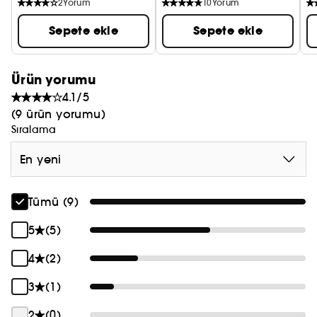
2
Yorum
10
Yorum
Sepete ekle
Sepete ekle
Ürün yorumu
4.1/5
(9 ürün yorumu)
Sıralama
En yeni
Tümü (9)
5
(5)
4
(2)
3
(1)
2
(0)