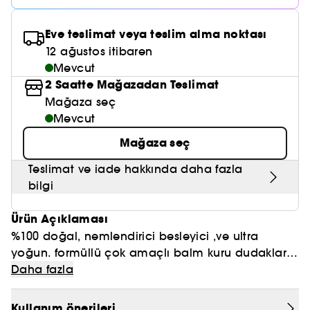
Nemlendirici Bakım
Maske
Okyanus Esansı
Karma ve Yağlı Saçlar
CHAMPO
SOL DE JANEIRO
Saç Bakım Setleri
SUPERGOOP!
Eve teslimat veya teslim alma noktası
Matlaştırıcı Bakım
Cilt & Makyaj Temizleyiciler
Kuru Saç Bakımı
GHD
12 ağustos itibaren
SUMMER FRIDAYS
GISOU
Kızarıklık için Bakım
Mevcut
Cilt Bakım Setleri
LE MONDE GOURMAND
ERBORIAN
2 Saatte Mağazadan Teslimat
OUAI
Sıkılaştırıcı ve Lifting Etkili Bakım
Mağaza seç
OLAPLEX
Mevcut
AMIKA
Cilt Tonu Eşitsizliği için Bakım
Mağaza seç
KÉRASTASE
KAYALI
Gözenek Karşıtı
Teslimat ve iade hakkında daha fazla
TANGLE TEEZER
LE MONDE GOURMAND
bilgi
Işıltı Veren Bakım
GISOU
Ürün Açıklaması
K18
%100 doğal, nemlendirici besleyici ,ve ultra
yoğun. formüllü çok amaçlı balm kuru dudaklar,
KAYALI
kuru bölgeler, tırnak derileri ve dirsekler için
Daha fazla
kullanımı idealdir. Hayvanlar üzerinde test
ARMANI
edilmemiştir.
Kullanım önerileri